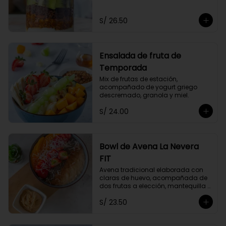
Acompañado de dos frutas y miel 
a elección.
S/ 26.50
Ensalada de fruta de
Temporada
Mix de frutas de estación, 
acompañado de yogurt griego 
descremado, granola y miel.
S/ 24.00
Bowl de Avena La Nevera
FIT
Avena tradicional elaborada con 
claras de huevo, acompañada de 
dos frutas a elección, mantequilla 
de maní, coco rallado, semillas de 
S/ 23.50
chia y un toque de canela.