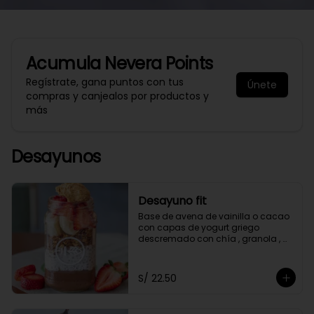
Acumula
Nevera Points
Regístrate, gana puntos con tus
Únete
compras y canjealos por productos y
más
Desayunos
Desayuno fit
Base de avena de vainilla o cacao 
con capas de yogurt griego 
descremado con chía , granola , 
mantequilla de maní y con 2 frutas 
a elección.
S/ 22.50