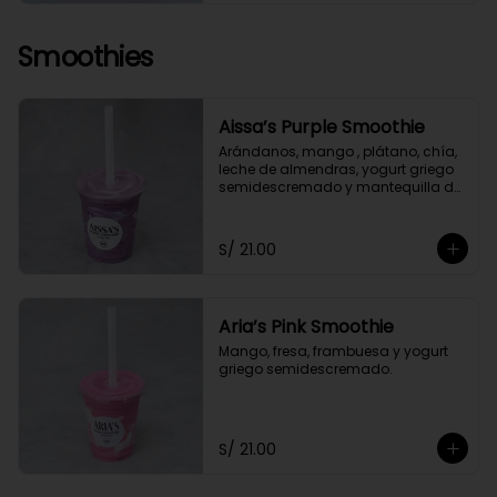
Smoothies
Aissa’s Purple Smoothie
Arándanos, mango , plátano, chía, 
leche de almendras, yogurt griego 
semidescremado y mantequilla de 
almendras y maní.
S/ 21.00
Aria’s Pink Smoothie
Mango, fresa, frambuesa y yogurt 
griego semidescremado.
S/ 21.00