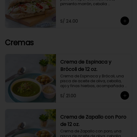
pimiento morrón, cebolla 
caramelizada y germinados, 
acompañado de chimichurri y un 
toque de orégano. Con mayonesa 
S/ 24.00
de cashews.
Cremas
Crema de Espinaca y
Brócoli de 12 oz.
Crema de Espinaca y Brócoli, una 
pisca de aceite de oliva, cebolla, 
ajo y finas hierbas, acompañada 
de crutones de pan de masa 
S/ 21.00
madre. No contiene papa ni 
lácteos.*Queso parmesano 
opcional.
Crema de Zapallo con Poro
de 12 oz.
Crema de Zapallo con poro, una 
pisca de aceite de oliva, cebolla, 