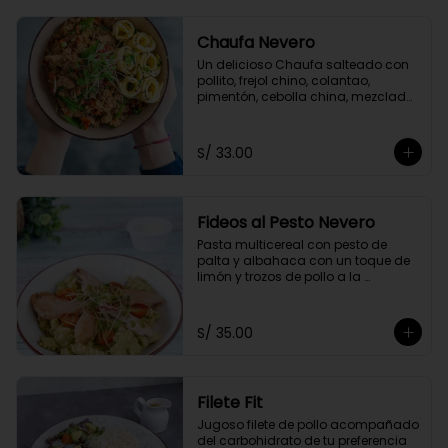
Chaufa Nevero
Un delicioso Chaufa salteado con 
pollito, frejol chino, colantao, 
pimentón, cebolla china, mezclado 
con nuestra salsa especial oriental 
y acompañado con rollitos de 
tortilla de huevo
S/ 33.00
Fideos al Pesto Nevero
Pasta multicereal con pesto de 
palta y albahaca con un toque de 
limón y trozos de pollo a la 
plancha. Acompañados de 
tomatito cherry y queso 
parmesano.
S/ 35.00
Filete Fit
Jugoso filete de pollo acompañado 
del carbohidrato de tu preferencia 