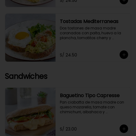
S/ 24.50
Tostadas Mediterraneas
Dos tostones de masa madre 
coronados con palta, huevo a la 
plancha, tomatitos cherry y 
germinados, acompañados de 
una ensaladita de arúgula.
S/ 24.50
Sandwiches
Baguetino Tipo Capresse
Pan ciabatta de masa madre con 
queso mozarella, tomate con 
chimichurri, albahaca y 
germinados. Con un toque de 
pesto fit.
S/ 23.00