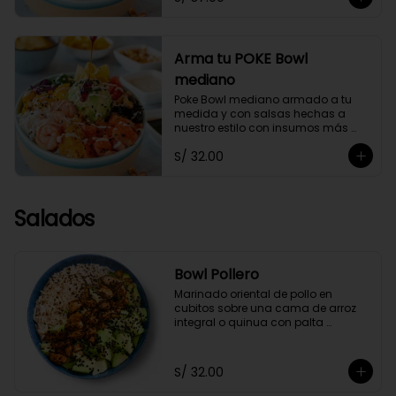
Arma tu POKE Bowl
mediano
Poke Bowl mediano armado a tu 
medida y con salsas hechas a 
nuestro estilo con insumos más 
saludables.
S/ 32.00
Salados
Bowl Pollero
Marinado oriental de pollo en 
cubitos sobre una cama de arroz 
integral o quinua con palta 
orgánica en cubos y ajonjolí negro, 
acompañado con zumo de limón y 
soya.
S/ 32.00