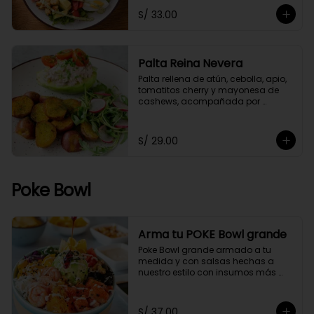
S/ 33.00
Palta Reina Nevera
Palta rellena de atún, cebolla, apio, 
tomatitos cherry y mayonesa de 
cashews, acompañada por 
papitas cocktail salteadas con un 
toque de perejil y ensaladita de 
arúgula.
S/ 29.00
Poke Bowl
Arma tu POKE Bowl grande
Poke Bowl grande armado a tu 
medida y con salsas hechas a 
nuestro estilo con insumos más 
saludables.
S/ 37.00