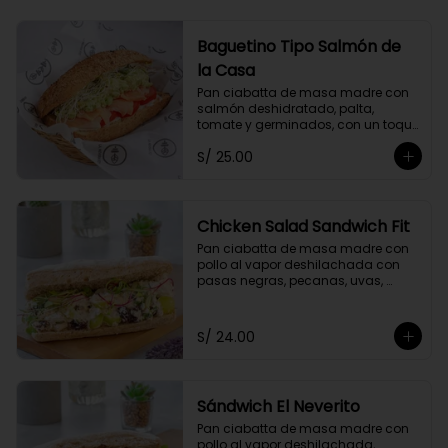
Baguetino Tipo Salmón de
la Casa
Pan ciabatta de masa madre con 
salmón deshidratado, palta, 
tomate y germinados, con un toque 
de mayonesa de cashews y 
S/ 25.00
cebolla china.
Chicken Salad Sandwich Fit
Pan ciabatta de masa madre con 
pollo al vapor deshilachada con 
pasas negras, pecanas, uvas, 
cebolla y apio, con un toque de 
yogurt griego descremado y 
germinados.
S/ 24.00
Sándwich El Neverito
Pan ciabatta de masa madre con 
pollo al vapor deshilachada, 