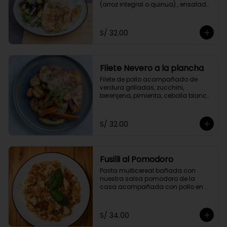
(arroz integral o quinua) , ensalada 
del huerto y el aliño de la casa.
S/ 32.00
Filete Nevero a la plancha
Filete de pollo acompañado de 
verdura grilladas, zucchini, 
berenjena, pimienta, cebolla blanca 
y zanahoria. Acompañado con 
papitas cocktail salteadas.
S/ 32.00
Fusilli al Pomodoro
Pasta multicereal bañada con 
nuestra salsa pomodoro de la 
casa acompañada con pollo en 
cubitos y queso parmesano.
S/ 34.00