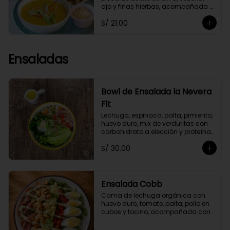
ajo y finas hierbas, acompañada 
de crutones de pan de masa 
S/ 21.00
madre. No contiene papa ni 
lácteos.*Queso parmesano 
opcional.
Ensaladas
Bowl de Ensalada la Nevera
Fit
Lechuga, espinaca, palta, pimiento, 
huevo duro, mix de verduritas con 
carbohidrato a elección y proteína 
selecionada. Con aliño La Nevera Fit
S/ 30.00
Ensalada Cobb
Cama de lechuga orgánica con 
huevo duro, tomate, palta, pollo en 
cubos y tocino, acompañada con 
aliño garlic mayo.