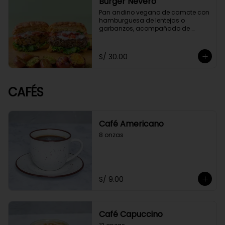
Burger Nevero
Pan andino vegano de camote con 
hamburguesa de lentejas o 
garbanzos, acompañado de 
mayonesa de cashews, lechugas, 
tomate. Acompañado con 
guacamole y papitas cocktail 
S/ 30.00
salteadas con perejil.
CAFÉS
Café Americano
8 onzas
S/ 9.00
Café Capuccino