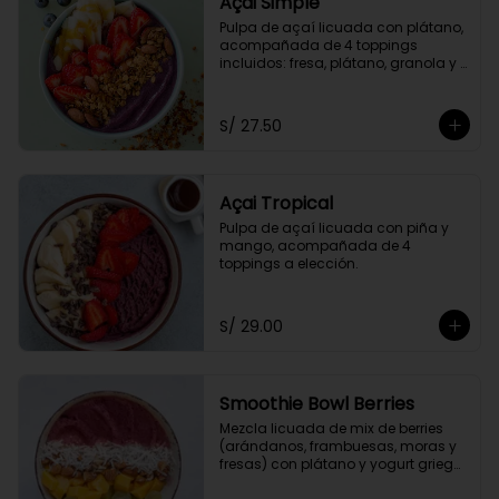
Açai Simple
Pulpa de açaí licuada con plátano, 
acompañada de 4 toppings 
incluidos: fresa, plátano, granola y 
miel de abeja.
S/ 27.50
Açai Tropical
Pulpa de açaí licuada con piña y 
mango, acompañada de 4 
toppings a elección.
S/ 29.00
Smoothie Bowl Berries
Mezcla licuada de mix de berries 
(arándanos, frambuesas, moras y 
fresas) con plátano y yogurt griego 
descremado.  Acompañado de 4 