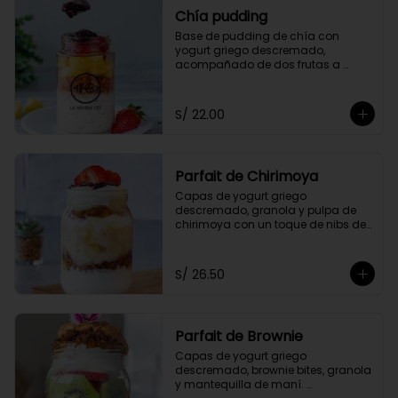
Chía pudding
Base de pudding de chía con 
yogurt griego descremado, 
acompañado de dos frutas a 
elección, granola y mermelada de 
arándanos.
S/ 22.00
Parfait de Chirimoya
Capas de yogurt griego 
descremado, granola y pulpa de 
chirimoya con un toque de nibs de 
cacao, acompañado de miel a 
elección.
S/ 26.50
Parfait de Brownie
Capas de yogurt griego 
descremado, brownie bites, granola 
y mantequilla de maní. 