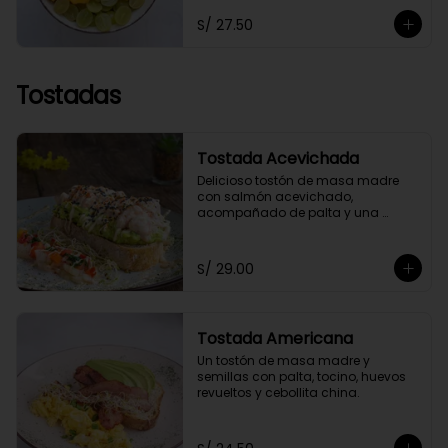
toppings a elección.
S/ 27.50
Tostadas
Tostada Acevichada
Delicioso tostón de masa madre 
con salmón acevichado, 
acompañado de palta y una 
chalaquita para darle el toque 
especial. Acompañada de nuestra 
salsa acevichada a nuestro estilo 
S/ 29.00
saludable.
Tostada Americana
Un tostón de masa madre y 
semillas con palta, tocino, huevos 
revueltos y cebollita china.