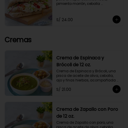
pimiento morrón, cebolla 
caramelizada y germinados, 
acompañado de chimichurri y un 
toque de orégano. Con mayonesa 
S/ 24.00
de cashews.
Cremas
Crema de Espinaca y
Brócoli de 12 oz.
Crema de Espinaca y Brócoli, una 
pisca de aceite de oliva, cebolla, 
ajo y finas hierbas, acompañada 
de crutones de pan de masa 
S/ 21.00
madre. No contiene papa ni 
lácteos.*Queso parmesano 
opcional.
Crema de Zapallo con Poro
de 12 oz.
Crema de Zapallo con poro, una 
pisca de aceite de oliva, cebolla, 