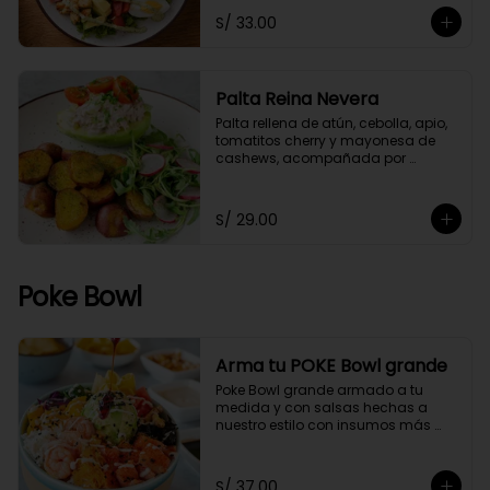
S/ 33.00
Palta Reina Nevera
Palta rellena de atún, cebolla, apio, 
tomatitos cherry y mayonesa de 
cashews, acompañada por 
papitas cocktail salteadas con un 
toque de perejil y ensaladita de 
arúgula.
S/ 29.00
Poke Bowl
Arma tu POKE Bowl grande
Poke Bowl grande armado a tu 
medida y con salsas hechas a 
nuestro estilo con insumos más 
saludables.
S/ 37.00