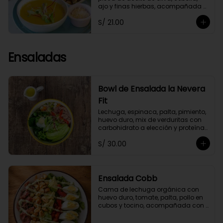
ajo y finas hierbas, acompañada 
de crutones de pan de masa 
S/ 21.00
madre. No contiene papa ni 
lácteos.*Queso parmesano 
opcional.
Ensaladas
Bowl de Ensalada la Nevera
Fit
Lechuga, espinaca, palta, pimiento, 
huevo duro, mix de verduritas con 
carbohidrato a elección y proteína 
selecionada. Con aliño La Nevera Fit
S/ 30.00
Ensalada Cobb
Cama de lechuga orgánica con 
huevo duro, tomate, palta, pollo en 
cubos y tocino, acompañada con 
aliño garlic mayo.