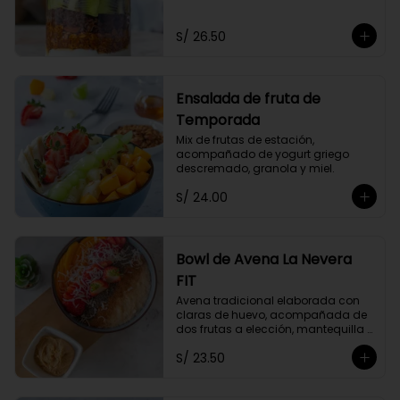
Acompañado de dos frutas y miel 
a elección.
S/ 26.50
Ensalada de fruta de
Temporada
Mix de frutas de estación, 
acompañado de yogurt griego 
descremado, granola y miel.
S/ 24.00
Bowl de Avena La Nevera
FIT
Avena tradicional elaborada con 
claras de huevo, acompañada de 
dos frutas a elección, mantequilla 
de maní, coco rallado, semillas de 
S/ 23.50
chia y un toque de canela.