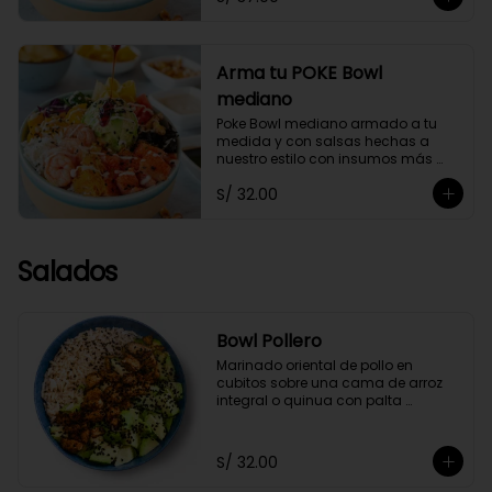
Arma tu POKE Bowl
mediano
Poke Bowl mediano armado a tu 
medida y con salsas hechas a 
nuestro estilo con insumos más 
saludables.
S/ 32.00
Salados
Bowl Pollero
Marinado oriental de pollo en 
cubitos sobre una cama de arroz 
integral o quinua con palta 
orgánica en cubos y ajonjolí negro, 
acompañado con zumo de limón y 
soya.
S/ 32.00