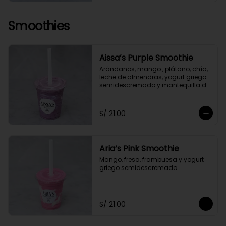
Smoothies
Aissa’s Purple Smoothie
Arándanos, mango , plátano, chía, 
leche de almendras, yogurt griego 
semidescremado y mantequilla de 
almendras y maní.
S/ 21.00
Aria’s Pink Smoothie
Mango, fresa, frambuesa y yogurt 
griego semidescremado.
S/ 21.00