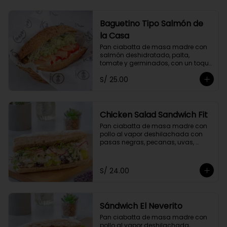
Baguetino Tipo Salmón de
la Casa
Pan ciabatta de masa madre con 
salmón deshidratado, palta, 
tomate y germinados, con un toque 
de mayonesa de cashews y 
S/ 25.00
cebolla china.
Chicken Salad Sandwich Fit
Pan ciabatta de masa madre con 
pollo al vapor deshilachada con 
pasas negras, pecanas, uvas, 
cebolla y apio, con un toque de 
yogurt griego descremado y 
germinados.
S/ 24.00
Sándwich El Neverito
Pan ciabatta de masa madre con 
pollo al vapor deshilachada, 