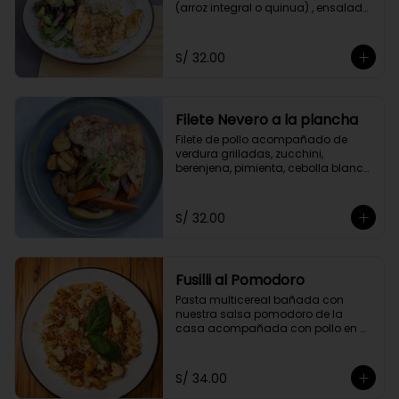
(arroz integral o quinua) , ensalada 
del huerto y el aliño de la casa.
S/ 32.00
Filete Nevero a la plancha
Filete de pollo acompañado de 
verdura grilladas, zucchini, 
berenjena, pimienta, cebolla blanca 
y zanahoria. Acompañado con 
papitas cocktail salteadas.
S/ 32.00
Fusilli al Pomodoro
Pasta multicereal bañada con 
nuestra salsa pomodoro de la 
casa acompañada con pollo en 
cubitos y queso parmesano.
S/ 34.00