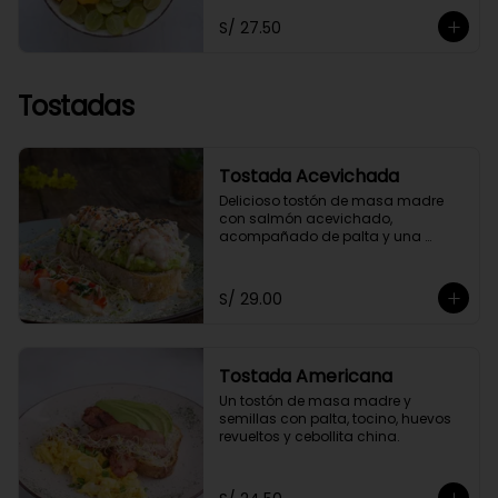
toppings a elección.
S/ 27.50
Tostadas
Tostada Acevichada
Delicioso tostón de masa madre 
con salmón acevichado, 
acompañado de palta y una 
chalaquita para darle el toque 
especial. Acompañada de nuestra 
salsa acevichada a nuestro estilo 
S/ 29.00
saludable.
Tostada Americana
Un tostón de masa madre y 
semillas con palta, tocino, huevos 
revueltos y cebollita china.