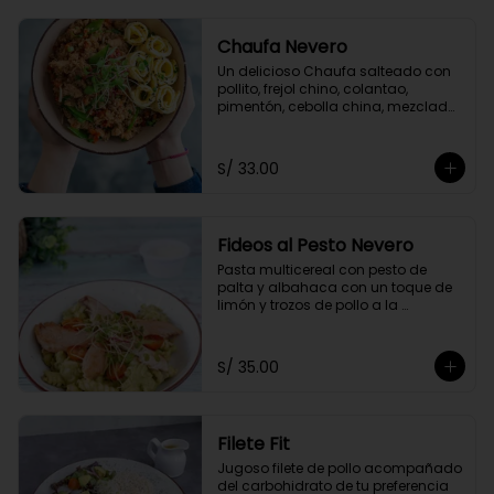
Chaufa Nevero
Un delicioso Chaufa salteado con 
pollito, frejol chino, colantao, 
pimentón, cebolla china, mezclado 
con nuestra salsa especial oriental 
y acompañado con rollitos de 
tortilla de huevo
S/ 33.00
Fideos al Pesto Nevero
Pasta multicereal con pesto de 
palta y albahaca con un toque de 
limón y trozos de pollo a la 
plancha. Acompañados de 
tomatito cherry y queso 
parmesano.
S/ 35.00
Filete Fit
Jugoso filete de pollo acompañado 
del carbohidrato de tu preferencia 