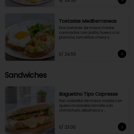
S/ 24.50
Tostadas Mediterraneas
Dos tostones de masa madre 
coronados con palta, huevo a la 
plancha, tomatitos cherry y 
germinados, acompañados de 
una ensaladita de arúgula.
S/ 24.50
Sandwiches
Baguetino Tipo Capresse
Pan ciabatta de masa madre con 
queso mozarella, tomate con 
chimichurri, albahaca y 
germinados. Con un toque de 
pesto fit.
S/ 23.00