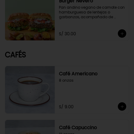
Burger Nevero
Pan andino vegano de camote con 
hamburguesa de lentejas o 
garbanzos, acompañado de 
mayonesa de cashews, lechugas, 
tomate. Acompañado con 
guacamole y papitas cocktail 
S/ 30.00
salteadas con perejil.
CAFÉS
Café Americano
8 onzas
S/ 9.00
Café Capuccino