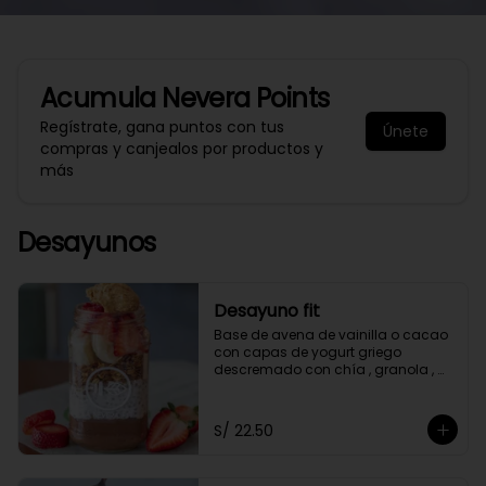
Acumula
Nevera Points
Regístrate, gana puntos con tus
Únete
compras y canjealos por productos y
más
Desayunos
Desayuno fit
Base de avena de vainilla o cacao 
con capas de yogurt griego 
descremado con chía , granola , 
mantequilla de maní y con 2 frutas 
a elección.
S/ 22.50