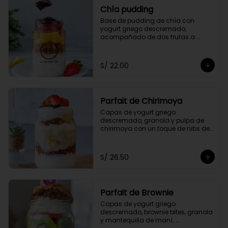
Chía pudding
Base de pudding de chía con 
yogurt griego descremado, 
acompañado de dos frutas a 
elección, granola y mermelada de 
arándanos.
S/ 22.00
Parfait de Chirimoya
Capas de yogurt griego 
descremado, granola y pulpa de 
chirimoya con un toque de nibs de 
cacao, acompañado de miel a 
elección.
S/ 26.50
Parfait de Brownie
Capas de yogurt griego 
descremado, brownie bites, granola 
y mantequilla de maní. 