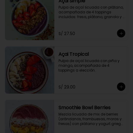
Açai Simple
Pulpa de açaí licuada con plátano, 
acompañada de 4 toppings 
incluidos: fresa, plátano, granola y 
miel de abeja.
S/ 27.50
Açai Tropical
Pulpa de açaí licuada con piña y 
mango, acompañada de 4 
toppings a elección.
S/ 29.00
Smoothie Bowl Berries
Mezcla licuada de mix de berries 
(arándanos, frambuesas, moras y 
fresas) con plátano y yogurt griego 
descremado.  Acompañado de 4 