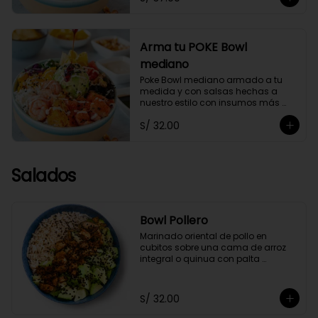
Arma tu POKE Bowl
mediano
Poke Bowl mediano armado a tu 
medida y con salsas hechas a 
nuestro estilo con insumos más 
saludables.
S/ 32.00
Salados
Bowl Pollero
Marinado oriental de pollo en 
cubitos sobre una cama de arroz 
integral o quinua con palta 
orgánica en cubos y ajonjolí negro, 
acompañado con zumo de limón y 
soya.
S/ 32.00