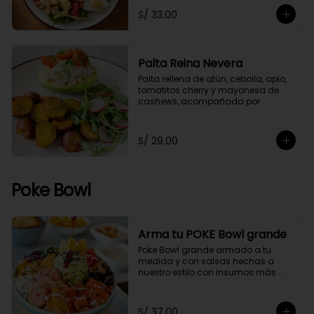
S/ 33.00
Palta Reina Nevera
Palta rellena de atún, cebolla, apio, 
tomatitos cherry y mayonesa de 
cashews, acompañada por 
papitas cocktail salteadas con un 
toque de perejil y ensaladita de 
arúgula.
S/ 29.00
Poke Bowl
Arma tu POKE Bowl grande
Poke Bowl grande armado a tu 
medida y con salsas hechas a 
nuestro estilo con insumos más 
saludables.
S/ 37.00