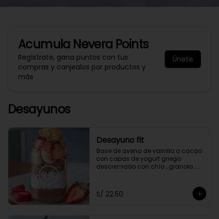
Acumula
Nevera Points
Regístrate, gana puntos con tus
Únete
compras y canjealos por productos y
más
Desayunos
Desayuno fit
Base de avena de vainilla o cacao 
con capas de yogurt griego 
descremado con chía , granola , 
mantequilla de maní y con 2 frutas 
a elección.
S/ 22.50