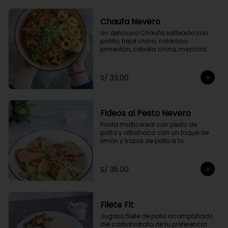
Chaufa Nevero
Un delicioso Chaufa salteado con 
pollito, frejol chino, colantao, 
pimentón, cebolla china, mezclado 
con nuestra salsa especial oriental 
y acompañado con rollitos de 
tortilla de huevo
S/ 33.00
Fideos al Pesto Nevero
Pasta multicereal con pesto de 
palta y albahaca con un toque de 
limón y trozos de pollo a la 
plancha. Acompañados de 
tomatito cherry y queso 
parmesano.
S/ 35.00
Filete Fit
Jugoso filete de pollo acompañado 
del carbohidrato de tu preferencia 