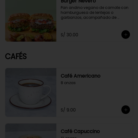
Burger Nevero
Pan andino vegano de camote con 
hamburguesa de lentejas o 
garbanzos, acompañado de 
mayonesa de cashews, lechugas, 
tomate. Acompañado con 
guacamole y papitas cocktail 
S/ 30.00
salteadas con perejil.
CAFÉS
Café Americano
8 onzas
S/ 9.00
Café Capuccino