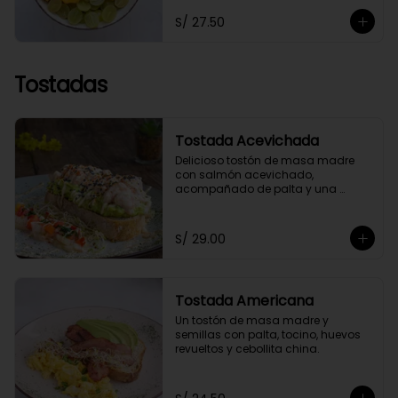
toppings a elección.
S/ 27.50
Tostadas
Tostada Acevichada
Delicioso tostón de masa madre 
con salmón acevichado, 
acompañado de palta y una 
chalaquita para darle el toque 
especial. Acompañada de nuestra 
salsa acevichada a nuestro estilo 
S/ 29.00
saludable.
Tostada Americana
Un tostón de masa madre y 
semillas con palta, tocino, huevos 
revueltos y cebollita china.