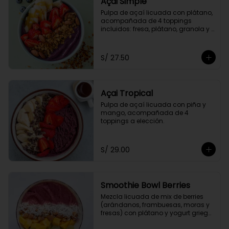
Açai Simple
Pulpa de açaí licuada con plátano, 
acompañada de 4 toppings 
incluidos: fresa, plátano, granola y 
miel de abeja.
S/ 27.50
Açai Tropical
Pulpa de açaí licuada con piña y 
mango, acompañada de 4 
toppings a elección.
S/ 29.00
Smoothie Bowl Berries
Mezcla licuada de mix de berries 
(arándanos, frambuesas, moras y 
fresas) con plátano y yogurt griego 
descremado.  Acompañado de 4 