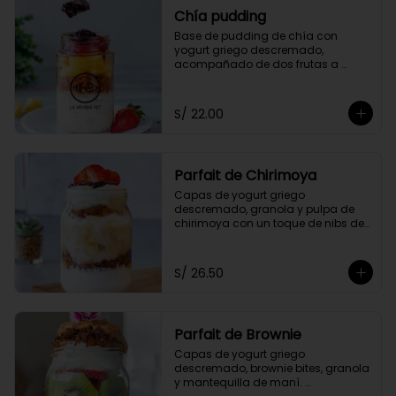
Chía pudding
Base de pudding de chía con 
yogurt griego descremado, 
acompañado de dos frutas a 
elección, granola y mermelada de 
arándanos.
S/ 22.00
Parfait de Chirimoya
Capas de yogurt griego 
descremado, granola y pulpa de 
chirimoya con un toque de nibs de 
cacao, acompañado de miel a 
elección.
S/ 26.50
Parfait de Brownie
Capas de yogurt griego 
descremado, brownie bites, granola 
y mantequilla de maní. 