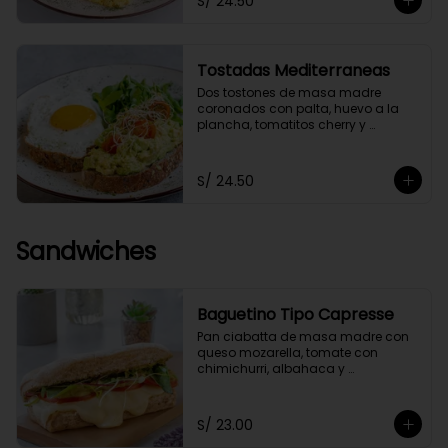
S/ 24.50
Tostadas Mediterraneas
Dos tostones de masa madre 
coronados con palta, huevo a la 
plancha, tomatitos cherry y 
germinados, acompañados de 
una ensaladita de arúgula.
S/ 24.50
Sandwiches
Baguetino Tipo Capresse
Pan ciabatta de masa madre con 
queso mozarella, tomate con 
chimichurri, albahaca y 
germinados. Con un toque de 
pesto fit.
S/ 23.00