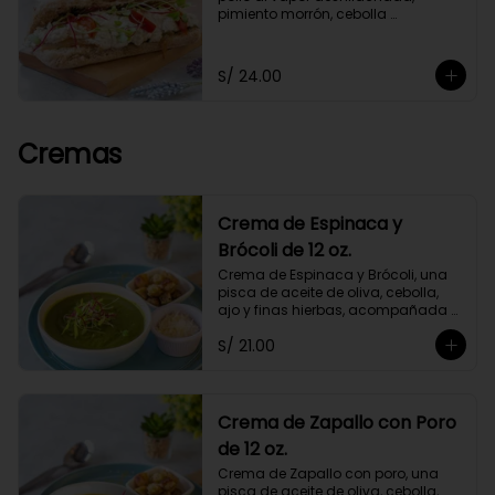
pimiento morrón, cebolla 
caramelizada y germinados, 
acompañado de chimichurri y un 
toque de orégano. Con mayonesa 
S/ 24.00
de cashews.
Cremas
Crema de Espinaca y
Brócoli de 12 oz.
Crema de Espinaca y Brócoli, una 
pisca de aceite de oliva, cebolla, 
ajo y finas hierbas, acompañada 
de crutones de pan de masa 
S/ 21.00
madre. No contiene papa ni 
lácteos.*Queso parmesano 
opcional.
Crema de Zapallo con Poro
de 12 oz.
Crema de Zapallo con poro, una 
pisca de aceite de oliva, cebolla, 