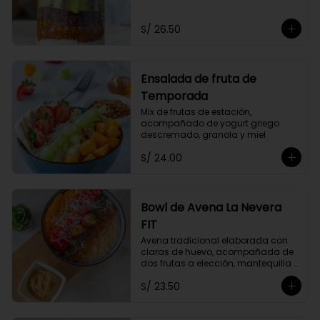
Acompañado de dos frutas y miel 
a elección.
S/ 26.50
Ensalada de fruta de
Temporada
Mix de frutas de estación, 
acompañado de yogurt griego 
descremado, granola y miel.
S/ 24.00
Bowl de Avena La Nevera
FIT
Avena tradicional elaborada con 
claras de huevo, acompañada de 
dos frutas a elección, mantequilla 
de maní, coco rallado, semillas de 
S/ 23.50
chia y un toque de canela.