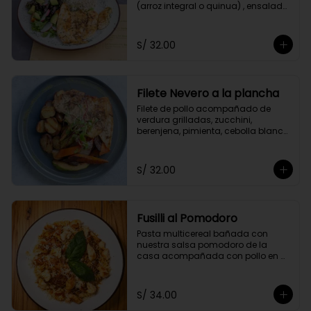
(arroz integral o quinua) , ensalada 
del huerto y el aliño de la casa.
S/ 32.00
Filete Nevero a la plancha
Filete de pollo acompañado de 
verdura grilladas, zucchini, 
berenjena, pimienta, cebolla blanca 
y zanahoria. Acompañado con 
papitas cocktail salteadas.
S/ 32.00
Fusilli al Pomodoro
Pasta multicereal bañada con 
nuestra salsa pomodoro de la 
casa acompañada con pollo en 
cubitos y queso parmesano.
S/ 34.00