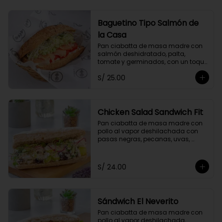
Baguetino Tipo Salmón de
la Casa
Pan ciabatta de masa madre con 
salmón deshidratado, palta, 
tomate y germinados, con un toque 
de mayonesa de cashews y 
S/ 25.00
cebolla china.
Chicken Salad Sandwich Fit
Pan ciabatta de masa madre con 
pollo al vapor deshilachada con 
pasas negras, pecanas, uvas, 
cebolla y apio, con un toque de 
yogurt griego descremado y 
germinados.
S/ 24.00
Sándwich El Neverito
Pan ciabatta de masa madre con 
pollo al vapor deshilachada, 