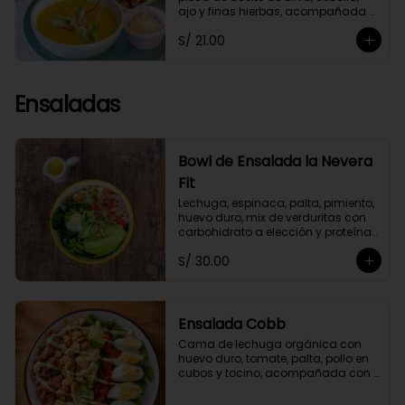
ajo y finas hierbas, acompañada 
de crutones de pan de masa 
S/ 21.00
madre. No contiene papa ni 
lácteos.*Queso parmesano 
opcional.
Ensaladas
Bowl de Ensalada la Nevera
Fit
Lechuga, espinaca, palta, pimiento, 
huevo duro, mix de verduritas con 
carbohidrato a elección y proteína 
selecionada. Con aliño La Nevera Fit
S/ 30.00
Ensalada Cobb
Cama de lechuga orgánica con 
huevo duro, tomate, palta, pollo en 
cubos y tocino, acompañada con 
aliño garlic mayo.