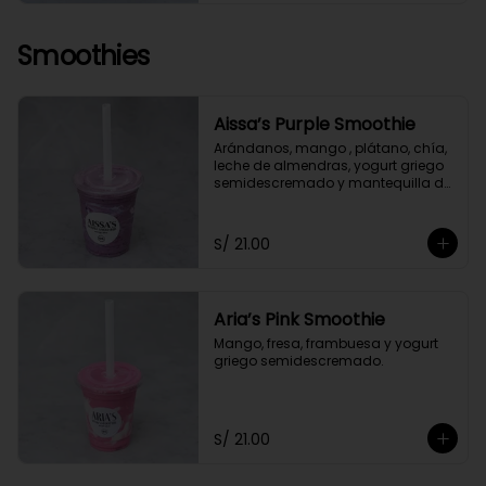
Smoothies
Aissa’s Purple Smoothie
Arándanos, mango , plátano, chía, 
leche de almendras, yogurt griego 
semidescremado y mantequilla de 
almendras y maní.
S/ 21.00
Aria’s Pink Smoothie
Mango, fresa, frambuesa y yogurt 
griego semidescremado.
S/ 21.00