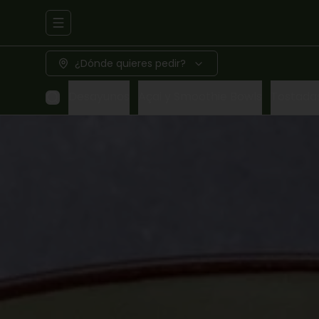
Abrir menu de navegación
¿Dónde quieres pedir?
Desayunos
Açai y Smoothie Bowls
Tostada