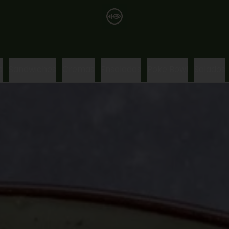
s
Sandwiches
Cremas
Ensaladas
Poke Bowl
Salados