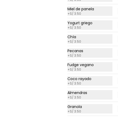
contiene papa ni 
lácteos.*Queso parmesano 
Miel de panela
opcional.
+
S/ 3.50
Yogurt griego
+
S/ 3.50
Ensalada Cobb
Chía
Cama de lechuga orgánica 
+
S/ 3.50
con huevo duro, tomate, palta, 
pollo en cubos y tocino, 
Pecanas
acompañada con aliño garlic 
+
S/ 3.50
mayo.
S/ 33.00
Fudge vegano
+
S/ 3.50
Coco rayado
+
S/ 3.50
Almendras
Arma tu POKE Bowl
+
S/ 3.50
mediano
Granola
Poke Bowl mediano armado a 
+
S/ 3.50
tu medida y con salsas hechas 