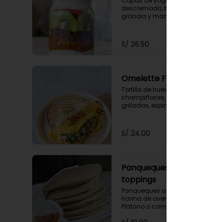
Capas de yogurt griego 
descremado, brownie bites, 
granola y mantequilla de maní. 
Acompañado de dos frutas y 
miel a elección.
S/ 26.50
Omelette Fungi
Tortilla de huevos batidos, 
champiñones, zucchini 
grillados, espinaca, cebolla 
caramelizada, queso fresco, 
acompañado de tomate 
confitado y tostaditas.
S/ 24.00
Panqueques sin
toppings
Panqueques a bases de clara y 
harina de avena. Sabores: 
Plátano o camote.