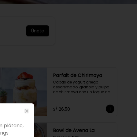
Únete
Parfait de Chirimoya
Capas de yogurt griego 
descremado, granola y pulpa 
de chirimoya con un toque de 
nibs de cacao, acompañado 
de miel a elección.
S/ 26.50
Close
n plátano,
Bowl de Avena La
ings