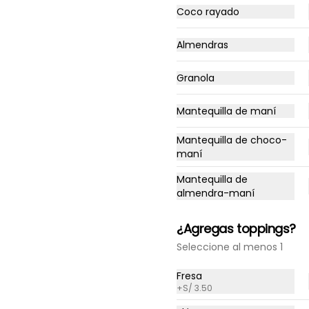
Coco rayado
Almendras
Tostada Americana
Granola
Un tostón de masa madre y 
semillas con palta, tocino, 
Mantequilla de maní
huevos revueltos y cebollita 
china.
Mantequilla de choco-
S/ 24.50
maní
Mantequilla de
almendra-maní
¿Agregas toppings?
Baguetino Tipo Salmón
Seleccione al menos 1
de la Casa
Fresa
Pan ciabatta de masa madre 
con salmón deshidratado, 
+
S/ 3.50
palta, tomate y germinados, 