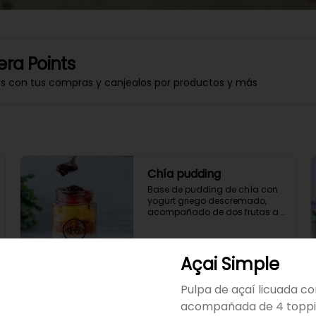
ra Points
os con tus compras y canjealos por productos y más
Chía pudding
Base de pudding de chía con 
yogurt griego descremado, 
acompañado de dos frutas a 
elección, granola y mermelada 
de arándanos.
S/ 22.00
Açai Simple
Pulpa de açaí licuada co
Ensalada de fruta de
acompañada de 4 topp