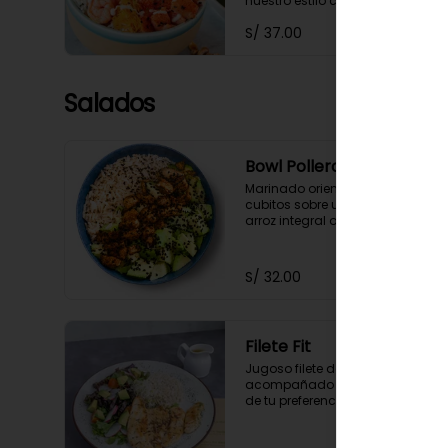
nuestro estilo con insumos más 
saludables.
S/ 37.00
Salados
Bowl Pollero
Marinado oriental de pollo en 
cubitos sobre una cama de 
arroz integral o quinua con 
palta orgánica en cubos y 
ajonjolí negro, acompañado 
con zumo de limón y soya.
S/ 32.00
Filete Fit
Jugoso filete de pollo 
acompañado del carbohidrato 
de tu preferencia (arroz integral 
o quinua) , ensalada del huerto 
y el aliño de la casa.