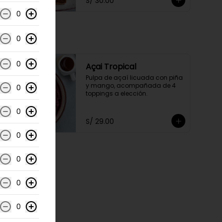
S/ 30.00
0
0
0
Açai Tropical
Pulpa de açaí licuada con piña 
y mango, acompañada de 4 
0
toppings a elección.
0
S/ 29.00
0
0
0
0