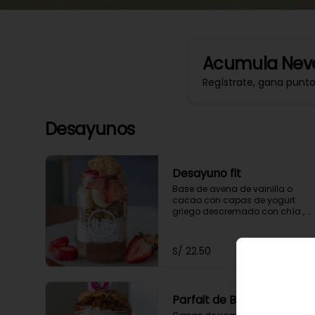
Acumula
Neve
Regístrate, gana punt
Desayunos
Desayuno fit
Base de avena de vainilla o 
cacao con capas de yogurt 
griego descremado con chía , 
granola , mantequilla de maní 
y con 2 frutas a elección.
S/ 22.50
Parfait de Brownie