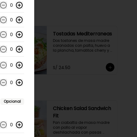
0
0
Tostadas Mediterraneas
0
Dos tostones de masa madre 
coronados con palta, huevo a 
0
la plancha, tomatitos cherry y 
germinados, acompañados de 
una ensaladita de arúgula.
0
S/ 24.50
0
Opcional
Chicken Salad Sandwich
Fit
Pan ciabatta de masa madre 
0
con pollo al vapor 
deshilachada con pasas 