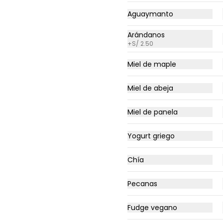
S/ 19.00
Aguaymanto
Arándanos
+
S/ 2.50
Miel de maple
Açai Simple
Pulpa de açaí licuada con 
plátano, acompañada de 4 
Miel de abeja
toppings incluidos: fresa, 
plátano, granola y miel de 
abeja.
Miel de panela
S/ 27.50
Yogurt griego
Chía
Pecanas
Fudge vegano