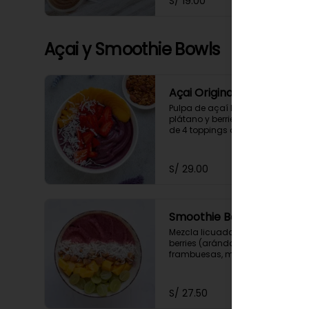
S/ 19.00
Açai y Smoothie Bowls
Açai Original
Pulpa de açaí licuada con 
plátano y berries, acompañada 
de 4 toppings a elección.
S/ 29.00
Smoothie Bowl Berries
Mezcla licuada de mix de 
berries (arándanos, 
frambuesas, moras y fresas) 
con plátano y yogurt griego 
descremado.  Acompañado de 
4 toppings a elección.
S/ 27.50