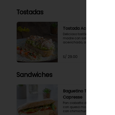
Tostadas
Tostada Acevichada
Delicioso tostón de masa 
madre con salmón 
acevichado, acompañado de 
palta y una chalaquita para 
darle el toque especial. 
Acompañada de nuestra salsa 
S/ 29.00
acevichada a nuestro estilo 
saludable.
Sandwiches
Baguetino Tipo
Capresse
Pan ciabatta de masa madre 
con queso mozarella, tomate 
con chimichurri, albahaca y 