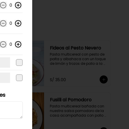
0
0
0
Fideos al Pesto Nevero
Pasta multicereal con pesto de 
palta y albahaca con un toque 
de limón y trozos de pollo a la 
plancha. Acompañados de 
tomatito cherry y queso 
parmesano.
S/ 35.00
les
Fusilli al Pomodoro
Pasta multicereal bañada con 
nuestra salsa pomodoro de la 
casa acompañada con pollo 
en cubitos y queso parmesano.