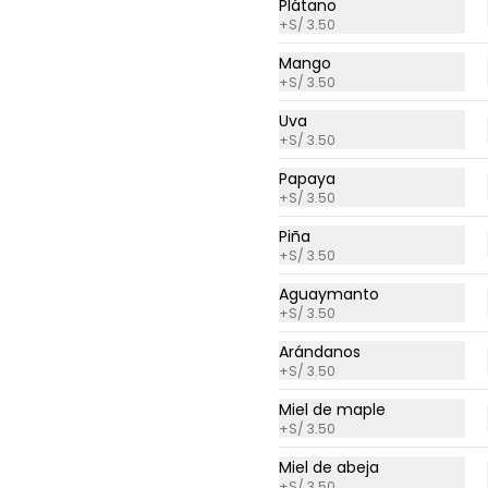
con un toque de mayonesa de 
Plátano
S/ 25.00
cashews y cebolla china.
+
S/ 3.50
Mango
+
S/ 3.50
Uva
+
S/ 3.50
Papaya
+
S/ 3.50
Piña
+
S/ 3.50
Aguaymanto
+
S/ 3.50
Arándanos
Crema de Zapallo con
+
S/ 3.50
Poro de 12 oz.
Miel de maple
Crema de Zapallo con poro, 
una pisca de aceite de oliva, 
+
S/ 3.50
cebolla, ajo y finas hierbas, 
acompañada de crutones de 
Miel de abeja
S/ 21.00
pan de masa madre. No 
+
S/ 3.50