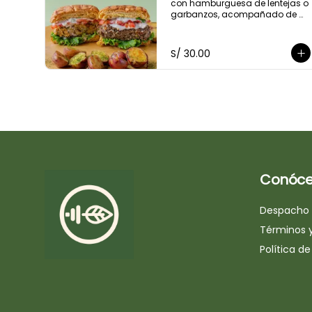
con hamburguesa de lentejas o 
garbanzos, acompañado de 
mayonesa de cashews, 
lechugas, tomate. 
Acompañado con guacamole 
S/ 30.00
y papitas cocktail salteadas 
con perejil.
Conóce
Despacho
Términos 
Política de