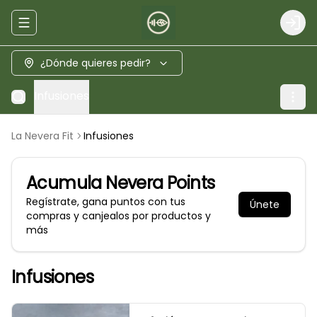
Abrir menu de navegación
Logi
¿Dónde quieres pedir?
Infusiones
La Nevera Fit
Infusiones
Acumula
Nevera Points
Regístrate, gana puntos con tus
Únete
compras y canjealos por productos y
más
Infusiones