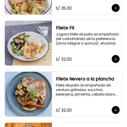
tomatito cherry y queso 
parmesano.
S/ 35.00
Filete Fit
Jugoso filete de pollo acompañado 
del carbohidrato de tu preferencia 
(arroz integral o quinua) , ensalada 
del huerto y el aliño de la casa.
S/ 32.00
Filete Nevero a la plancha
Filete de pollo acompañado de 
verdura grilladas, zucchini, 
berenjena, pimienta, cebolla blanca 
y zanahoria. Acompañado con 
papitas cocktail salteadas.
S/ 32.00