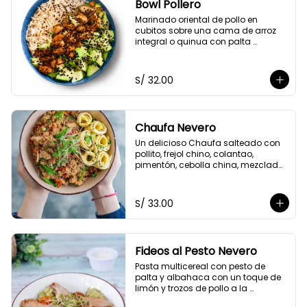
Bowl Pollero
Marinado oriental de pollo en 
cubitos sobre una cama de arroz 
integral o quinua con palta 
orgánica en cubos y ajonjolí negro, 
acompañado con zumo de limón y 
soya.
S/ 32.00
Chaufa Nevero
Un delicioso Chaufa salteado con 
pollito, frejol chino, colantao, 
pimentón, cebolla china, mezclado 
con nuestra salsa especial oriental 
y acompañado con rollitos de 
tortilla de huevo
S/ 33.00
Fideos al Pesto Nevero
Pasta multicereal con pesto de 
palta y albahaca con un toque de 
limón y trozos de pollo a la 
plancha. Acompañados de 