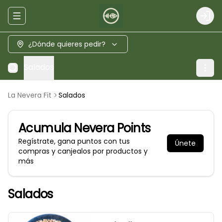
Abrir menu de navegación
Logi
¿Dónde quieres pedir?
Salados
La Nevera Fit
Salados
Acumula
Nevera Points
Regístrate, gana puntos con tus
Únete
compras y canjealos por productos y
más
Salados