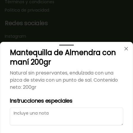
Términos y condiciones
Política de privacidad
Redes sociales
Instagram
Facebook
Mantequilla de Almendra con
X
maní 200gr
TikTok
Natural sin preservantes, endulzada con una
Mi cuenta
pizca de stevia con un punto de sal. Contenido
neto: 200gr
Pedir
Iniciar sesión
Política de Cookies
Instrucciones especiales
Haga clic en Aceptar para permitir que Justo use
cookies a fin de personalizar este sitio, publicar
anuncios y medir su eficiencia en otras apps y sitios
web, incluidas las redes sociales. Personalice sus