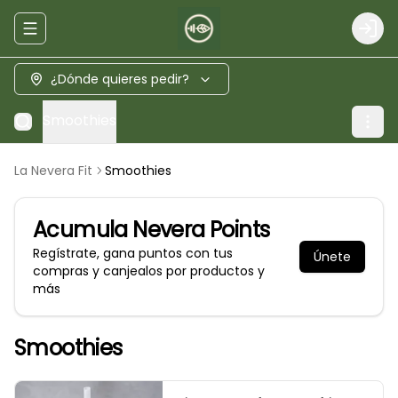
Abrir menu de navegación
Logi
¿Dónde quieres pedir?
Smoothies
La Nevera Fit
Smoothies
Acumula
Nevera Points
Regístrate, gana puntos con tus
Únete
compras y canjealos por productos y
más
Smoothies