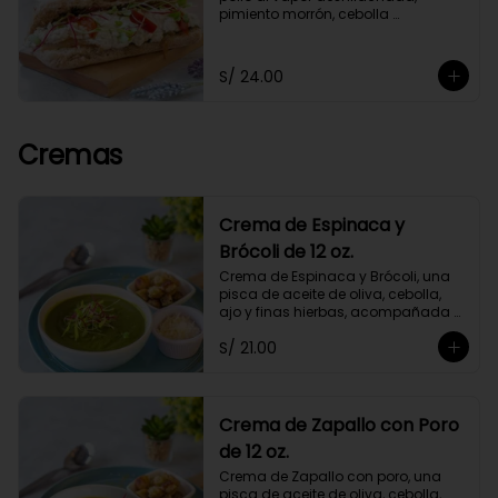
pimiento morrón, cebolla 
caramelizada y germinados, 
acompañado de chimichurri y un 
toque de orégano. Con mayonesa 
S/ 24.00
de cashews.
Cremas
Crema de Espinaca y
Brócoli de 12 oz.
Crema de Espinaca y Brócoli, una 
pisca de aceite de oliva, cebolla, 
ajo y finas hierbas, acompañada 
de crutones de pan de masa 
S/ 21.00
madre. No contiene papa ni 
lácteos.*Queso parmesano 
opcional.
Crema de Zapallo con Poro
de 12 oz.
Crema de Zapallo con poro, una 
pisca de aceite de oliva, cebolla, 