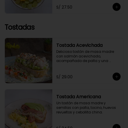
toppings a elección.
S/ 27.50
Tostadas
Tostada Acevichada
Delicioso tostón de masa madre 
con salmón acevichado, 
acompañado de palta y una 
chalaquita para darle el toque 
especial. Acompañada de nuestra 
salsa acevichada a nuestro estilo 
S/ 29.00
saludable.
Tostada Americana
Un tostón de masa madre y 
semillas con palta, tocino, huevos 
revueltos y cebollita china.