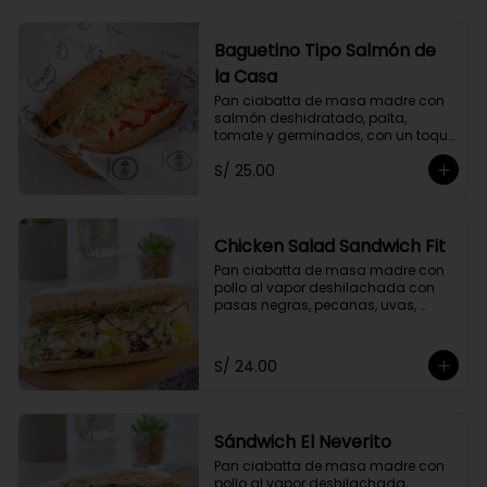
Baguetino Tipo Salmón de
la Casa
Pan ciabatta de masa madre con 
salmón deshidratado, palta, 
tomate y germinados, con un toque 
de mayonesa de cashews y 
S/ 25.00
cebolla china.
Chicken Salad Sandwich Fit
Pan ciabatta de masa madre con 
pollo al vapor deshilachada con 
pasas negras, pecanas, uvas, 
cebolla y apio, con un toque de 
yogurt griego descremado y 
germinados.
S/ 24.00
Sándwich El Neverito
Pan ciabatta de masa madre con 
pollo al vapor deshilachada, 