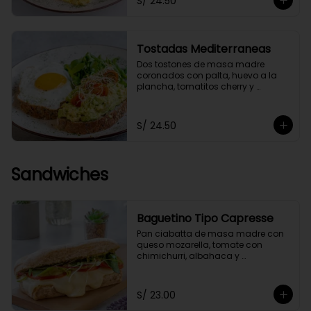
S/ 24.50
Tostadas Mediterraneas
Dos tostones de masa madre 
coronados con palta, huevo a la 
plancha, tomatitos cherry y 
germinados, acompañados de 
una ensaladita de arúgula.
S/ 24.50
Sandwiches
Baguetino Tipo Capresse
Pan ciabatta de masa madre con 
queso mozarella, tomate con 
chimichurri, albahaca y 
germinados. Con un toque de 
pesto fit.
S/ 23.00