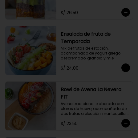
Acompañado de dos frutas y miel 
a elección.
S/ 26.50
Ensalada de fruta de
Temporada
Mix de frutas de estación, 
acompañado de yogurt griego 
descremado, granola y miel.
S/ 24.00
Bowl de Avena La Nevera
FIT
Avena tradicional elaborada con 
claras de huevo, acompañada de 
dos frutas a elección, mantequilla 
de maní, coco rallado, semillas de 
S/ 23.50
chia y un toque de canela.