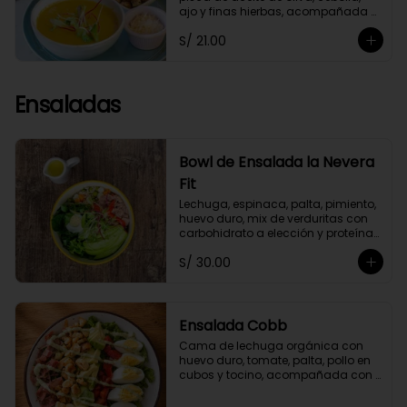
ajo y finas hierbas, acompañada 
de crutones de pan de masa 
S/ 21.00
madre. No contiene papa ni 
lácteos.*Queso parmesano 
opcional.
Ensaladas
Bowl de Ensalada la Nevera
Fit
Lechuga, espinaca, palta, pimiento, 
huevo duro, mix de verduritas con 
carbohidrato a elección y proteína 
selecionada. Con aliño La Nevera Fit
S/ 30.00
Ensalada Cobb
Cama de lechuga orgánica con 
huevo duro, tomate, palta, pollo en 
cubos y tocino, acompañada con 
aliño garlic mayo.