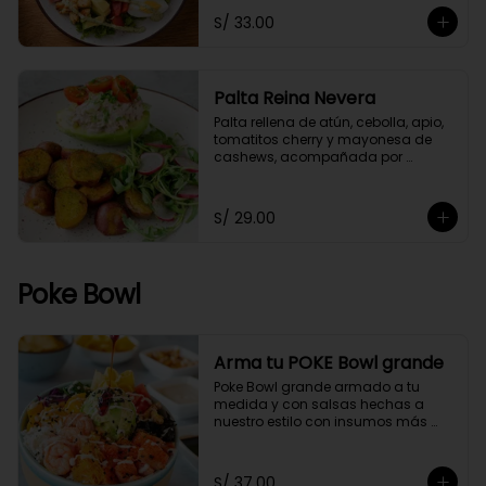
S/ 33.00
Palta Reina Nevera
Palta rellena de atún, cebolla, apio, 
tomatitos cherry y mayonesa de 
cashews, acompañada por 
papitas cocktail salteadas con un 
toque de perejil y ensaladita de 
arúgula.
S/ 29.00
Poke Bowl
Arma tu POKE Bowl grande
Poke Bowl grande armado a tu 
medida y con salsas hechas a 
nuestro estilo con insumos más 
saludables.
S/ 37.00