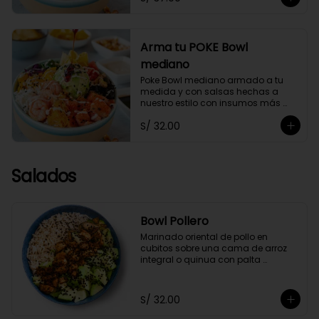
Arma tu POKE Bowl
mediano
Poke Bowl mediano armado a tu 
medida y con salsas hechas a 
nuestro estilo con insumos más 
saludables.
S/ 32.00
Salados
Bowl Pollero
Marinado oriental de pollo en 
cubitos sobre una cama de arroz 
integral o quinua con palta 
orgánica en cubos y ajonjolí negro, 
acompañado con zumo de limón y 
soya.
S/ 32.00