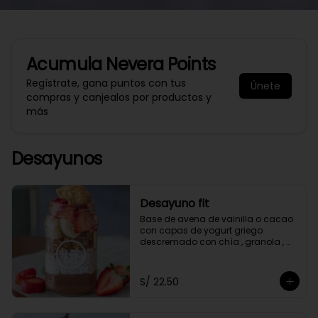
Acumula
Nevera Points
Regístrate, gana puntos con tus
Únete
compras y canjealos por productos y
más
Desayunos
Desayuno fit
Base de avena de vainilla o cacao 
con capas de yogurt griego 
descremado con chía , granola , 
mantequilla de maní y con 2 frutas 
a elección.
S/ 22.50