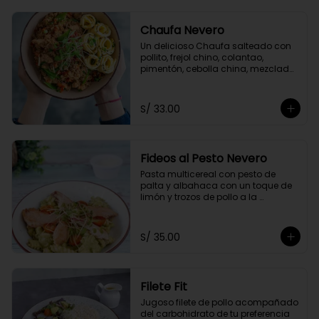
Chaufa Nevero
Un delicioso Chaufa salteado con 
pollito, frejol chino, colantao, 
pimentón, cebolla china, mezclado 
con nuestra salsa especial oriental 
y acompañado con rollitos de 
tortilla de huevo
S/ 33.00
Fideos al Pesto Nevero
Pasta multicereal con pesto de 
palta y albahaca con un toque de 
limón y trozos de pollo a la 
plancha. Acompañados de 
tomatito cherry y queso 
parmesano.
S/ 35.00
Filete Fit
Jugoso filete de pollo acompañado 
del carbohidrato de tu preferencia 