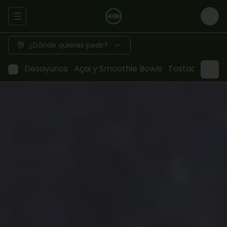
Abrir menu de navegación
Logi
¿Dónde quieres pedir?
Desayunos
Açai y Smoothie Bowls
Tostadas
San