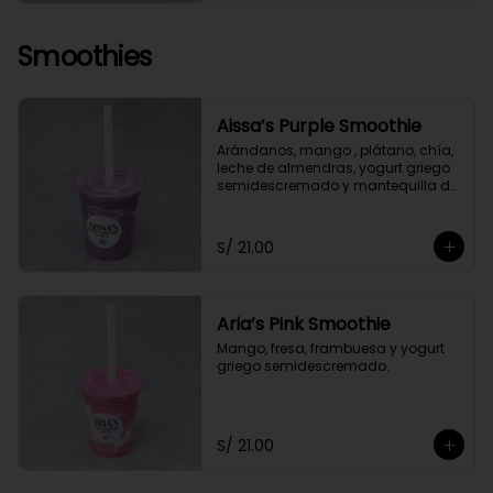
Smoothies
Aissa’s Purple Smoothie
Arándanos, mango , plátano, chía, 
leche de almendras, yogurt griego 
semidescremado y mantequilla de 
almendras y maní.
S/ 21.00
Aria’s Pink Smoothie
Mango, fresa, frambuesa y yogurt 
griego semidescremado.
S/ 21.00