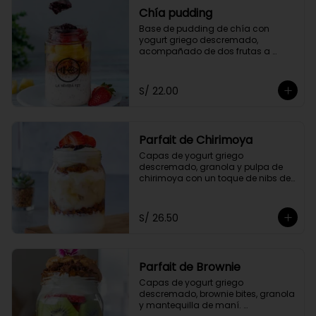
Chía pudding
Base de pudding de chía con 
yogurt griego descremado, 
acompañado de dos frutas a 
elección, granola y mermelada de 
arándanos.
S/ 22.00
Parfait de Chirimoya
Capas de yogurt griego 
descremado, granola y pulpa de 
chirimoya con un toque de nibs de 
cacao, acompañado de miel a 
elección.
S/ 26.50
Parfait de Brownie
Capas de yogurt griego 
descremado, brownie bites, granola 
y mantequilla de maní. 