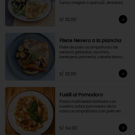
(arroz integral o quinua) , ensalada 
del huerto y el aliño de la casa.
S/ 32.00
Filete Nevero a la plancha
Filete de pollo acompañado de 
verdura grilladas, zucchini, 
berenjena, pimienta, cebolla blanca 
y zanahoria. Acompañado con 
papitas cocktail salteadas.
S/ 32.00
Fusilli al Pomodoro
Pasta multicereal bañada con 
nuestra salsa pomodoro de la 
casa acompañada con pollo en 
cubitos y queso parmesano.
S/ 34.00