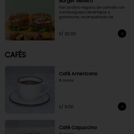
Burger Nevero
Pan andino vegano de camote con 
hamburguesa de lentejas o 
garbanzos, acompañado de 
mayonesa de cashews, lechugas, 
tomate. Acompañado con 
guacamole y papitas cocktail 
S/ 30.00
salteadas con perejil.
CAFÉS
Café Americano
8 onzas
S/ 9.00
Café Capuccino