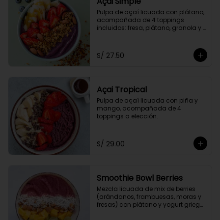
Açai Simple
Pulpa de açaí licuada con plátano, 
acompañada de 4 toppings 
incluidos: fresa, plátano, granola y 
miel de abeja.
S/ 27.50
Açai Tropical
Pulpa de açaí licuada con piña y 
mango, acompañada de 4 
toppings a elección.
S/ 29.00
Smoothie Bowl Berries
Mezcla licuada de mix de berries 
(arándanos, frambuesas, moras y 
fresas) con plátano y yogurt griego 
descremado.  Acompañado de 4 