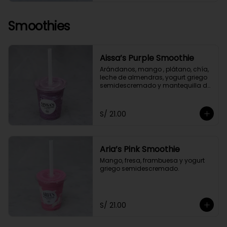
Smoothies
Aissa’s Purple Smoothie
Arándanos, mango , plátano, chía, 
leche de almendras, yogurt griego 
semidescremado y mantequilla de 
almendras y maní.
S/ 21.00
Aria’s Pink Smoothie
Mango, fresa, frambuesa y yogurt 
griego semidescremado.
S/ 21.00