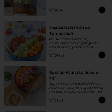
Acompañado de dos frutas y miel 
a elección.
S/ 26.50
Ensalada de fruta de
Temporada
Mix de frutas de estación, 
acompañado de yogurt griego 
descremado, granola y miel.
S/ 24.00
Bowl de Avena La Nevera
FIT
Avena tradicional elaborada con 
claras de huevo, acompañada de 
dos frutas a elección, mantequilla 
de maní, coco rallado, semillas de 
S/ 23.50
chia y un toque de canela.