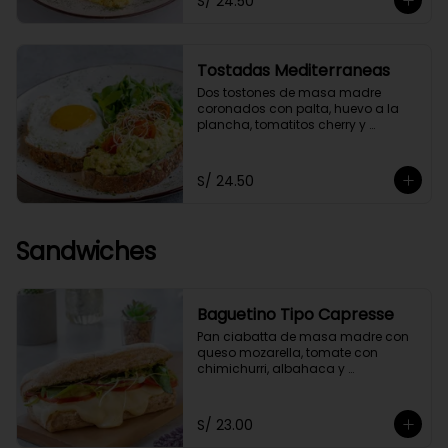
S/ 24.50
Tostadas Mediterraneas
Dos tostones de masa madre 
coronados con palta, huevo a la 
plancha, tomatitos cherry y 
germinados, acompañados de 
una ensaladita de arúgula.
S/ 24.50
Sandwiches
Baguetino Tipo Capresse
Pan ciabatta de masa madre con 
queso mozarella, tomate con 
chimichurri, albahaca y 
germinados. Con un toque de 
pesto fit.
S/ 23.00