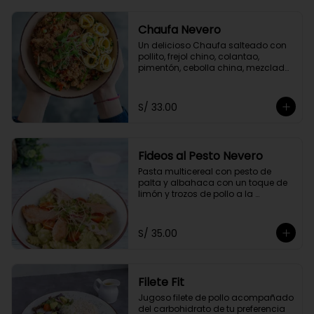
Chaufa Nevero
Un delicioso Chaufa salteado con 
pollito, frejol chino, colantao, 
pimentón, cebolla china, mezclado 
con nuestra salsa especial oriental 
y acompañado con rollitos de 
tortilla de huevo
S/ 33.00
Fideos al Pesto Nevero
Pasta multicereal con pesto de 
palta y albahaca con un toque de 
limón y trozos de pollo a la 
plancha. Acompañados de 
tomatito cherry y queso 
parmesano.
S/ 35.00
Filete Fit
Jugoso filete de pollo acompañado 
del carbohidrato de tu preferencia 