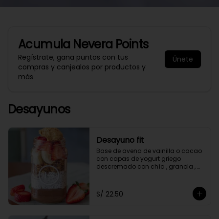
Acumula
Nevera Points
Regístrate, gana puntos con tus
Únete
compras y canjealos por productos y
más
Desayunos
Desayuno fit
Base de avena de vainilla o cacao 
con capas de yogurt griego 
descremado con chía , granola , 
mantequilla de maní y con 2 frutas 
a elección.
S/ 22.50