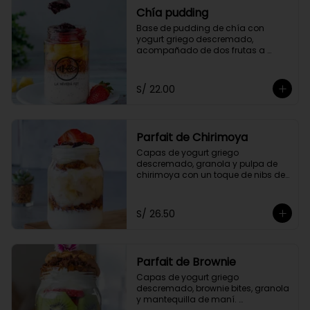
Chía pudding
Base de pudding de chía con 
yogurt griego descremado, 
acompañado de dos frutas a 
elección, granola y mermelada de 
arándanos.
S/ 22.00
Parfait de Chirimoya
Capas de yogurt griego 
descremado, granola y pulpa de 
chirimoya con un toque de nibs de 
cacao, acompañado de miel a 
elección.
S/ 26.50
Parfait de Brownie
Capas de yogurt griego 
descremado, brownie bites, granola 
y mantequilla de maní. 