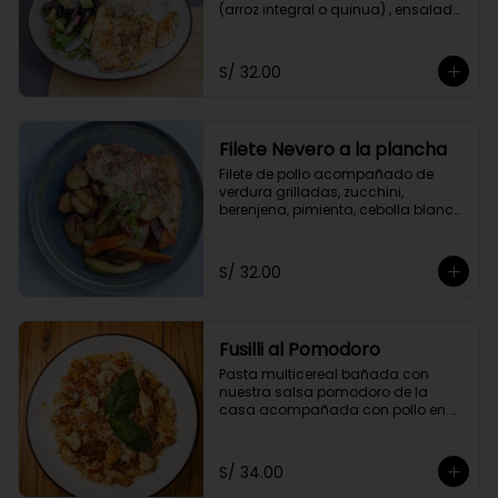
(arroz integral o quinua) , ensalada 
del huerto y el aliño de la casa.
S/ 32.00
Filete Nevero a la plancha
Filete de pollo acompañado de 
verdura grilladas, zucchini, 
berenjena, pimienta, cebolla blanca 
y zanahoria. Acompañado con 
papitas cocktail salteadas.
S/ 32.00
Fusilli al Pomodoro
Pasta multicereal bañada con 
nuestra salsa pomodoro de la 
casa acompañada con pollo en 
cubitos y queso parmesano.
S/ 34.00