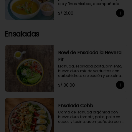
ajo y finas hierbas, acompañada 
de crutones de pan de masa 
S/ 21.00
madre. No contiene papa ni 
lácteos.*Queso parmesano 
opcional.
Ensaladas
Bowl de Ensalada la Nevera
Fit
Lechuga, espinaca, palta, pimiento, 
huevo duro, mix de verduritas con 
carbohidrato a elección y proteína 
selecionada. Con aliño La Nevera Fit
S/ 30.00
Ensalada Cobb
Cama de lechuga orgánica con 
huevo duro, tomate, palta, pollo en 
cubos y tocino, acompañada con 
aliño garlic mayo.