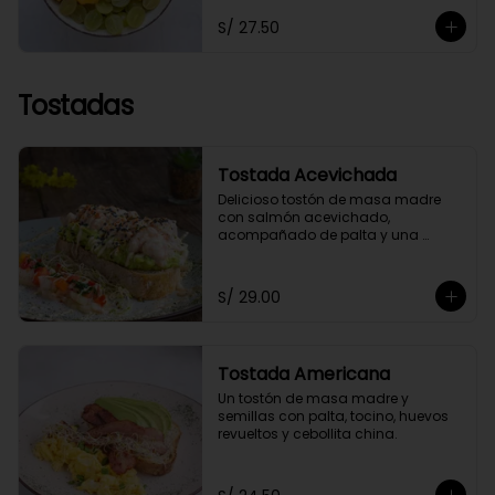
toppings a elección.
S/ 27.50
Tostadas
Tostada Acevichada
Delicioso tostón de masa madre 
con salmón acevichado, 
acompañado de palta y una 
chalaquita para darle el toque 
especial. Acompañada de nuestra 
salsa acevichada a nuestro estilo 
S/ 29.00
saludable.
Tostada Americana
Un tostón de masa madre y 
semillas con palta, tocino, huevos 
revueltos y cebollita china.