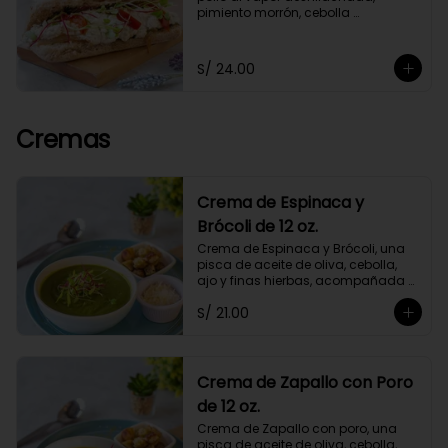
pimiento morrón, cebolla 
caramelizada y germinados, 
acompañado de chimichurri y un 
toque de orégano. Con mayonesa 
S/ 24.00
de cashews.
Cremas
Crema de Espinaca y
Brócoli de 12 oz.
Crema de Espinaca y Brócoli, una 
pisca de aceite de oliva, cebolla, 
ajo y finas hierbas, acompañada 
de crutones de pan de masa 
S/ 21.00
madre. No contiene papa ni 
lácteos.*Queso parmesano 
opcional.
Crema de Zapallo con Poro
de 12 oz.
Crema de Zapallo con poro, una 
pisca de aceite de oliva, cebolla, 