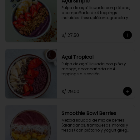
Açai Simple
Pulpa de açaí licuada con plátano, 
acompañada de 4 toppings 
incluidos: fresa, plátano, granola y 
miel de abeja.
S/ 27.50
Açai Tropical
Pulpa de açaí licuada con piña y 
mango, acompañada de 4 
toppings a elección.
S/ 29.00
Smoothie Bowl Berries
Mezcla licuada de mix de berries 
(arándanos, frambuesas, moras y 
fresas) con plátano y yogurt griego 
descremado.  Acompañado de 4 