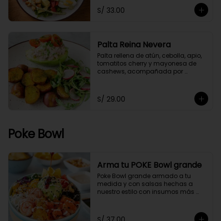
S/ 33.00
Palta Reina Nevera
Palta rellena de atún, cebolla, apio, 
tomatitos cherry y mayonesa de 
cashews, acompañada por 
papitas cocktail salteadas con un 
toque de perejil y ensaladita de 
arúgula.
S/ 29.00
Poke Bowl
Arma tu POKE Bowl grande
Poke Bowl grande armado a tu 
medida y con salsas hechas a 
nuestro estilo con insumos más 
saludables.
S/ 37.00