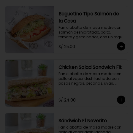
Baguetino Tipo Salmón de
la Casa
Pan ciabatta de masa madre con 
salmón deshidratado, palta, 
tomate y germinados, con un toque 
de mayonesa de cashews y 
S/ 25.00
cebolla china.
Chicken Salad Sandwich Fit
Pan ciabatta de masa madre con 
pollo al vapor deshilachada con 
pasas negras, pecanas, uvas, 
cebolla y apio, con un toque de 
yogurt griego descremado y 
germinados.
S/ 24.00
Sándwich El Neverito
Pan ciabatta de masa madre con 
pollo al vapor deshilachada, 