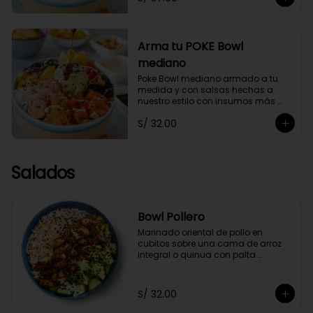
Arma tu POKE Bowl
mediano
Poke Bowl mediano armado a tu 
medida y con salsas hechas a 
nuestro estilo con insumos más 
saludables.
S/ 32.00
Salados
Bowl Pollero
Marinado oriental de pollo en 
cubitos sobre una cama de arroz 
integral o quinua con palta 
orgánica en cubos y ajonjolí negro, 
acompañado con zumo de limón y 
soya.
S/ 32.00