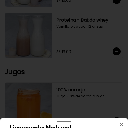
S/ 15.00
Proteína - Batido whey
Vainilla o cacao.  12 onzas
S/ 13.00
Jugos
100% naranja
Jugo 100% de Naranja 12 oz
S/ 12.00