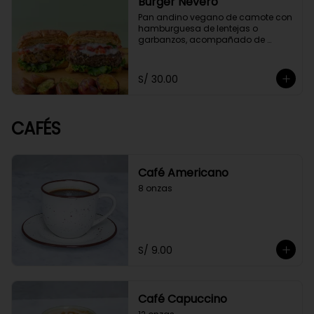
Burger Nevero
Pan andino vegano de camote con 
hamburguesa de lentejas o 
garbanzos, acompañado de 
mayonesa de cashews, lechugas, 
tomate. Acompañado con 
guacamole y papitas cocktail 
S/ 30.00
salteadas con perejil.
CAFÉS
Café Americano
8 onzas
S/ 9.00
Café Capuccino