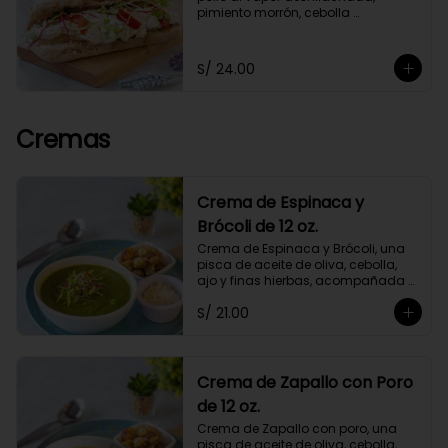
pimiento morrón, cebolla 
caramelizada y germinados, 
acompañado de chimichurri y un 
toque de orégano. Con mayonesa 
S/ 24.00
de cashews.
Cremas
Crema de Espinaca y
Brócoli de 12 oz.
Crema de Espinaca y Brócoli, una 
pisca de aceite de oliva, cebolla, 
ajo y finas hierbas, acompañada 
de crutones de pan de masa 
S/ 21.00
madre. No contiene papa ni 
lácteos.*Queso parmesano 
opcional.
Crema de Zapallo con Poro
de 12 oz.
Crema de Zapallo con poro, una 
pisca de aceite de oliva, cebolla, 