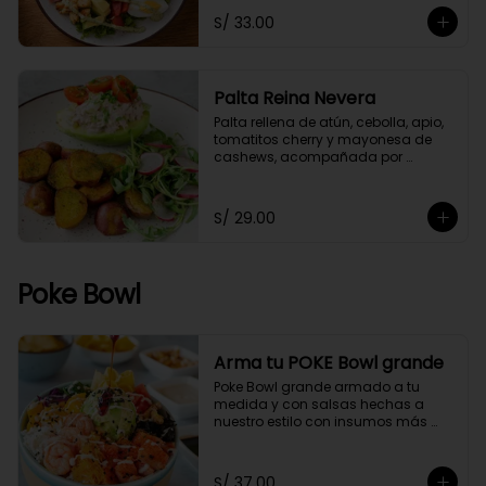
S/ 33.00
Palta Reina Nevera
Palta rellena de atún, cebolla, apio, 
tomatitos cherry y mayonesa de 
cashews, acompañada por 
papitas cocktail salteadas con un 
toque de perejil y ensaladita de 
arúgula.
S/ 29.00
Poke Bowl
Arma tu POKE Bowl grande
Poke Bowl grande armado a tu 
medida y con salsas hechas a 
nuestro estilo con insumos más 
saludables.
S/ 37.00