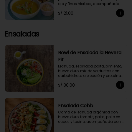
ajo y finas hierbas, acompañada 
de crutones de pan de masa 
S/ 21.00
madre. No contiene papa ni 
lácteos.*Queso parmesano 
opcional.
Ensaladas
Bowl de Ensalada la Nevera
Fit
Lechuga, espinaca, palta, pimiento, 
huevo duro, mix de verduritas con 
carbohidrato a elección y proteína 
selecionada. Con aliño La Nevera Fit
S/ 30.00
Ensalada Cobb
Cama de lechuga orgánica con 
huevo duro, tomate, palta, pollo en 
cubos y tocino, acompañada con 
aliño garlic mayo.