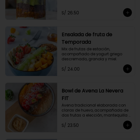
Acompañado de dos frutas y miel 
a elección.
S/ 26.50
Ensalada de fruta de
Temporada
Mix de frutas de estación, 
acompañado de yogurt griego 
descremado, granola y miel.
S/ 24.00
Bowl de Avena La Nevera
FIT
Avena tradicional elaborada con 
claras de huevo, acompañada de 
dos frutas a elección, mantequilla 
de maní, coco rallado, semillas de 
S/ 23.50
chia y un toque de canela.