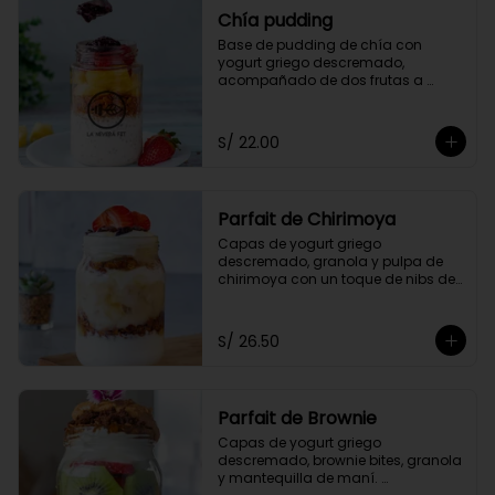
Chía pudding
Base de pudding de chía con 
yogurt griego descremado, 
acompañado de dos frutas a 
elección, granola y mermelada de 
arándanos.
S/ 22.00
Parfait de Chirimoya
Capas de yogurt griego 
descremado, granola y pulpa de 
chirimoya con un toque de nibs de 
cacao, acompañado de miel a 
elección.
S/ 26.50
Parfait de Brownie
Capas de yogurt griego 
descremado, brownie bites, granola 
y mantequilla de maní. 