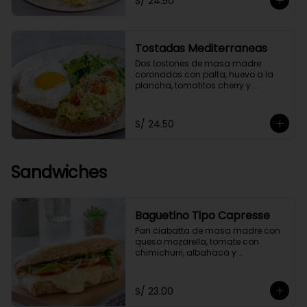
S/ 24.50
Tostadas Mediterraneas
Dos tostones de masa madre 
coronados con palta, huevo a la 
plancha, tomatitos cherry y 
germinados, acompañados de 
una ensaladita de arúgula.
S/ 24.50
Sandwiches
Baguetino Tipo Capresse
Pan ciabatta de masa madre con 
queso mozarella, tomate con 
chimichurri, albahaca y 
germinados. Con un toque de 
pesto fit.
S/ 23.00