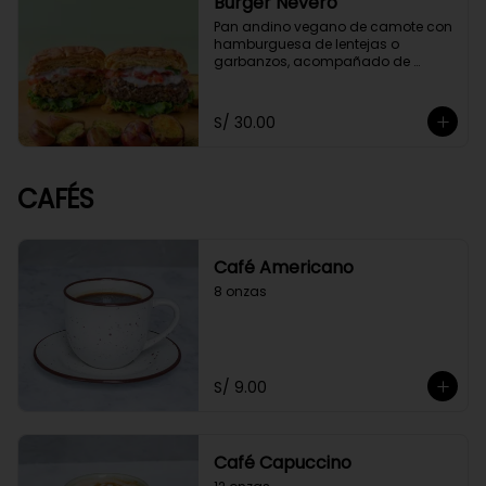
Burger Nevero
Pan andino vegano de camote con 
hamburguesa de lentejas o 
garbanzos, acompañado de 
mayonesa de cashews, lechugas, 
tomate. Acompañado con 
guacamole y papitas cocktail 
S/ 30.00
salteadas con perejil.
CAFÉS
Café Americano
8 onzas
S/ 9.00
Café Capuccino