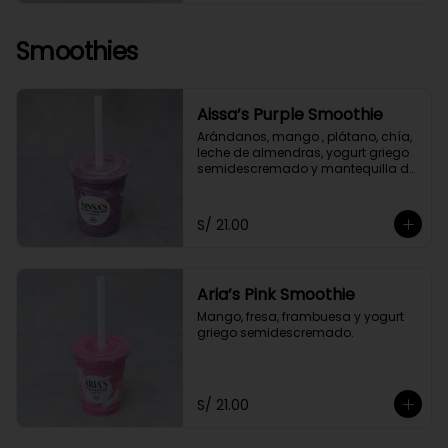
Smoothies
Aissa’s Purple Smoothie
Arándanos, mango , plátano, chía, 
leche de almendras, yogurt griego 
semidescremado y mantequilla de 
almendras y maní.
S/ 21.00
Aria’s Pink Smoothie
Mango, fresa, frambuesa y yogurt 
griego semidescremado.
S/ 21.00