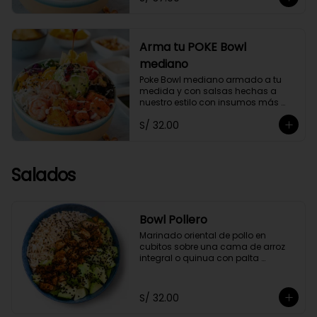
Arma tu POKE Bowl
mediano
Poke Bowl mediano armado a tu 
medida y con salsas hechas a 
nuestro estilo con insumos más 
saludables.
S/ 32.00
Salados
Bowl Pollero
Marinado oriental de pollo en 
cubitos sobre una cama de arroz 
integral o quinua con palta 
orgánica en cubos y ajonjolí negro, 
acompañado con zumo de limón y 
soya.
S/ 32.00