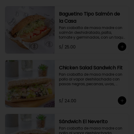
Baguetino Tipo Salmón de
la Casa
Pan ciabatta de masa madre con 
salmón deshidratado, palta, 
tomate y germinados, con un toque 
de mayonesa de cashews y 
S/ 25.00
cebolla china.
Chicken Salad Sandwich Fit
Pan ciabatta de masa madre con 
pollo al vapor deshilachada con 
pasas negras, pecanas, uvas, 
cebolla y apio, con un toque de 
yogurt griego descremado y 
germinados.
S/ 24.00
Sándwich El Neverito
Pan ciabatta de masa madre con 
pollo al vapor deshilachada, 