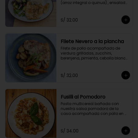
(arroz integral o quinua) , ensalada 
del huerto y el aliño de la casa.
S/ 32.00
Filete Nevero a la plancha
Filete de pollo acompañado de 
verdura grilladas, zucchini, 
berenjena, pimienta, cebolla blanca 
y zanahoria. Acompañado con 
papitas cocktail salteadas.
S/ 32.00
Fusilli al Pomodoro
Pasta multicereal bañada con 
nuestra salsa pomodoro de la 
casa acompañada con pollo en 
cubitos y queso parmesano.
S/ 34.00