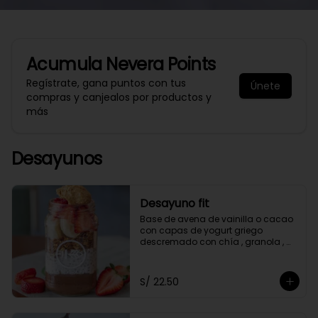
Acumula
Nevera Points
Regístrate, gana puntos con tus
Únete
compras y canjealos por productos y
más
Desayunos
Desayuno fit
Base de avena de vainilla o cacao 
con capas de yogurt griego 
descremado con chía , granola , 
mantequilla de maní y con 2 frutas 
a elección.
S/ 22.50