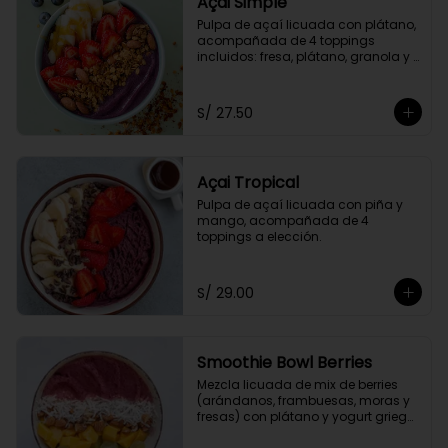
Açai Simple
Pulpa de açaí licuada con plátano, 
acompañada de 4 toppings 
incluidos: fresa, plátano, granola y 
miel de abeja.
S/ 27.50
Açai Tropical
Pulpa de açaí licuada con piña y 
mango, acompañada de 4 
toppings a elección.
S/ 29.00
Smoothie Bowl Berries
Mezcla licuada de mix de berries 
(arándanos, frambuesas, moras y 
fresas) con plátano y yogurt griego 
descremado.  Acompañado de 4 