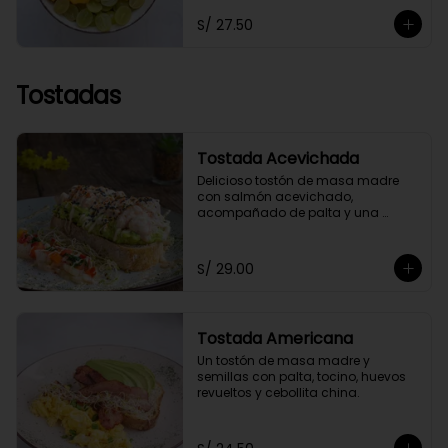
toppings a elección.
S/ 27.50
Tostadas
Tostada Acevichada
Delicioso tostón de masa madre 
con salmón acevichado, 
acompañado de palta y una 
chalaquita para darle el toque 
especial. Acompañada de nuestra 
salsa acevichada a nuestro estilo 
S/ 29.00
saludable.
Tostada Americana
Un tostón de masa madre y 
semillas con palta, tocino, huevos 
revueltos y cebollita china.