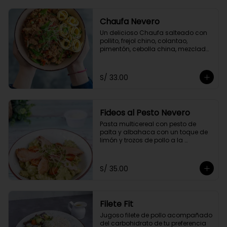
Chaufa Nevero
Un delicioso Chaufa salteado con 
pollito, frejol chino, colantao, 
pimentón, cebolla china, mezclado 
con nuestra salsa especial oriental 
y acompañado con rollitos de 
tortilla de huevo
S/ 33.00
Fideos al Pesto Nevero
Pasta multicereal con pesto de 
palta y albahaca con un toque de 
limón y trozos de pollo a la 
plancha. Acompañados de 
tomatito cherry y queso 
parmesano.
S/ 35.00
Filete Fit
Jugoso filete de pollo acompañado 
del carbohidrato de tu preferencia 