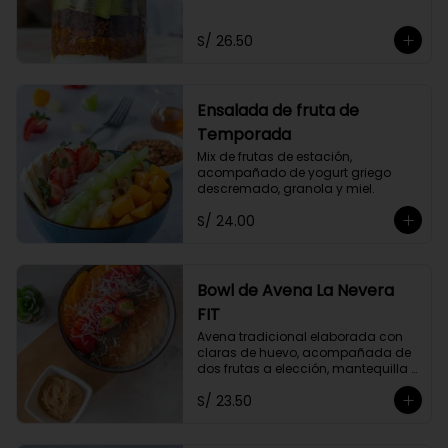
Acompañado de dos frutas y miel 
a elección.
S/ 26.50
Ensalada de fruta de
Temporada
Mix de frutas de estación, 
acompañado de yogurt griego 
descremado, granola y miel.
S/ 24.00
Bowl de Avena La Nevera
FIT
Avena tradicional elaborada con 
claras de huevo, acompañada de 
dos frutas a elección, mantequilla 
de maní, coco rallado, semillas de 
S/ 23.50
chia y un toque de canela.