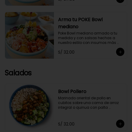
Arma tu POKE Bowl
mediano
Poke Bowl mediano armado a tu 
medida y con salsas hechas a 
nuestro estilo con insumos más 
saludables.
S/ 32.00
Salados
Bowl Pollero
Marinado oriental de pollo en 
cubitos sobre una cama de arroz 
integral o quinua con palta 
orgánica en cubos y ajonjolí negro, 
acompañado con zumo de limón y 
soya.
S/ 32.00