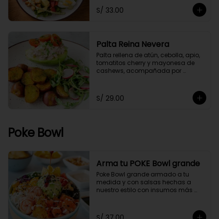
S/ 33.00
Palta Reina Nevera
Palta rellena de atún, cebolla, apio, 
tomatitos cherry y mayonesa de 
cashews, acompañada por 
papitas cocktail salteadas con un 
toque de perejil y ensaladita de 
arúgula.
S/ 29.00
Poke Bowl
Arma tu POKE Bowl grande
Poke Bowl grande armado a tu 
medida y con salsas hechas a 
nuestro estilo con insumos más 
saludables.
S/ 37.00