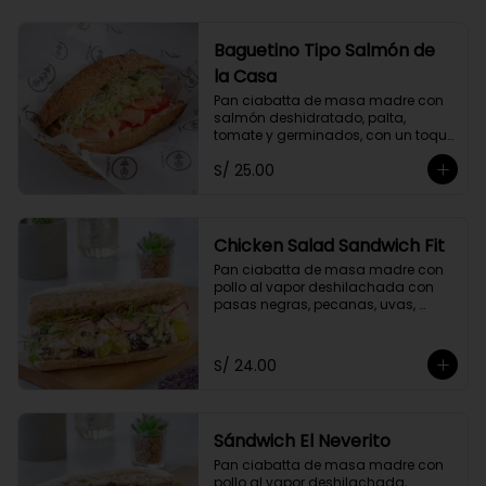
Baguetino Tipo Salmón de
la Casa
Pan ciabatta de masa madre con 
salmón deshidratado, palta, 
tomate y germinados, con un toque 
de mayonesa de cashews y 
S/ 25.00
cebolla china.
Chicken Salad Sandwich Fit
Pan ciabatta de masa madre con 
pollo al vapor deshilachada con 
pasas negras, pecanas, uvas, 
cebolla y apio, con un toque de 
yogurt griego descremado y 
germinados.
S/ 24.00
Sándwich El Neverito
Pan ciabatta de masa madre con 
pollo al vapor deshilachada, 