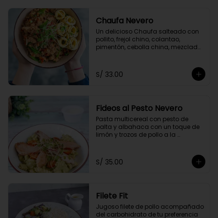
Chaufa Nevero
Un delicioso Chaufa salteado con 
pollito, frejol chino, colantao, 
pimentón, cebolla china, mezclado 
con nuestra salsa especial oriental 
y acompañado con rollitos de 
tortilla de huevo
S/ 33.00
Fideos al Pesto Nevero
Pasta multicereal con pesto de 
palta y albahaca con un toque de 
limón y trozos de pollo a la 
plancha. Acompañados de 
tomatito cherry y queso 
parmesano.
S/ 35.00
Filete Fit
Jugoso filete de pollo acompañado 
del carbohidrato de tu preferencia 