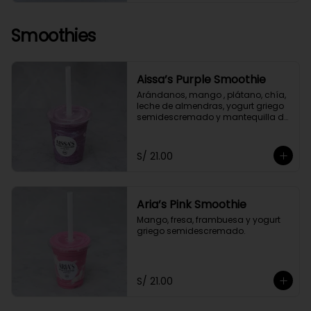
Smoothies
Aissa’s Purple Smoothie
Arándanos, mango , plátano, chía, 
leche de almendras, yogurt griego 
semidescremado y mantequilla de 
almendras y maní.
S/ 21.00
Aria’s Pink Smoothie
Mango, fresa, frambuesa y yogurt 
griego semidescremado.
S/ 21.00