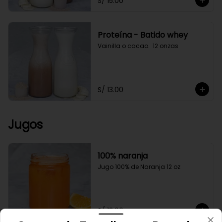
S/ 15.00
Proteína - Batido whey
Vainilla o cacao.  12 onzas
S/ 13.00
Jugos
100% naranja
Jugo 100% de Naranja 12 oz
S/ 12.00