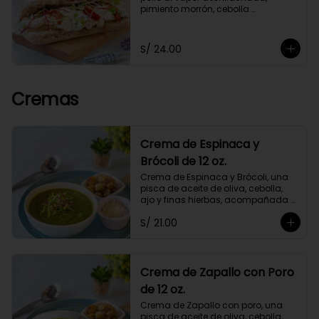
pimiento morrón, cebolla 
caramelizada y germinados, 
acompañado de chimichurri y un 
toque de orégano. Con mayonesa 
S/ 24.00
de cashews.
Cremas
Crema de Espinaca y
Brócoli de 12 oz.
Crema de Espinaca y Brócoli, una 
pisca de aceite de oliva, cebolla, 
ajo y finas hierbas, acompañada 
de crutones de pan de masa 
S/ 21.00
madre. No contiene papa ni 
lácteos.*Queso parmesano 
opcional.
Crema de Zapallo con Poro
de 12 oz.
Crema de Zapallo con poro, una 
pisca de aceite de oliva, cebolla, 