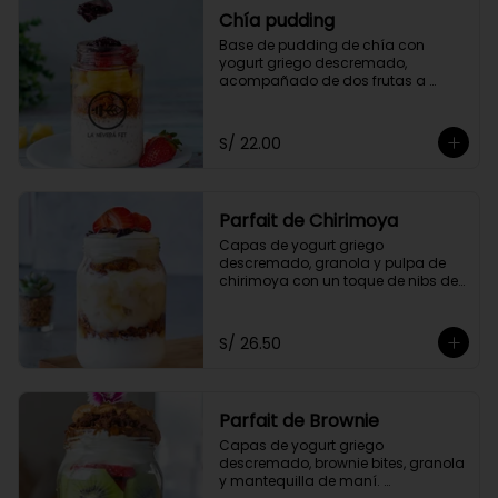
Chía pudding
Base de pudding de chía con 
yogurt griego descremado, 
acompañado de dos frutas a 
elección, granola y mermelada de 
arándanos.
S/ 22.00
Parfait de Chirimoya
Capas de yogurt griego 
descremado, granola y pulpa de 
chirimoya con un toque de nibs de 
cacao, acompañado de miel a 
elección.
S/ 26.50
Parfait de Brownie
Capas de yogurt griego 
descremado, brownie bites, granola 
y mantequilla de maní. 