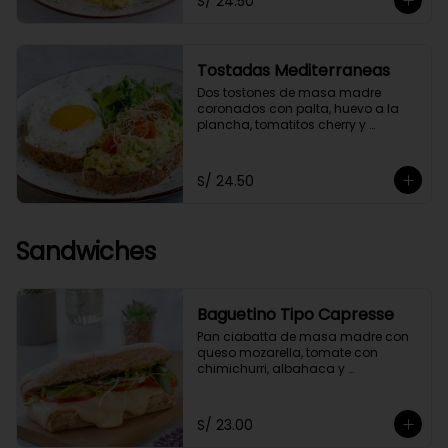
S/ 24.50
Tostadas Mediterraneas
Dos tostones de masa madre 
coronados con palta, huevo a la 
plancha, tomatitos cherry y 
germinados, acompañados de 
una ensaladita de arúgula.
S/ 24.50
Sandwiches
Baguetino Tipo Capresse
Pan ciabatta de masa madre con 
queso mozarella, tomate con 
chimichurri, albahaca y 
germinados. Con un toque de 
pesto fit.
S/ 23.00