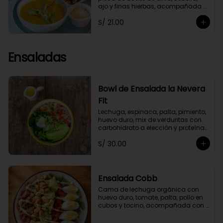
ajo y finas hierbas, acompañada 
de crutones de pan de masa 
S/ 21.00
madre. No contiene papa ni 
lácteos.*Queso parmesano 
opcional.
Ensaladas
Bowl de Ensalada la Nevera
Fit
Lechuga, espinaca, palta, pimiento, 
huevo duro, mix de verduritas con 
carbohidrato a elección y proteína 
selecionada. Con aliño La Nevera Fit
S/ 30.00
Ensalada Cobb
Cama de lechuga orgánica con 
huevo duro, tomate, palta, pollo en 
cubos y tocino, acompañada con 
aliño garlic mayo.