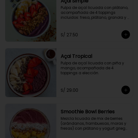
Açai Simple
Pulpa de açaí licuada con plátano, 
acompañada de 4 toppings 
incluidos: fresa, plátano, granola y 
miel de abeja.
S/ 27.50
Açai Tropical
Pulpa de açaí licuada con piña y 
mango, acompañada de 4 
toppings a elección.
S/ 29.00
Smoothie Bowl Berries
Mezcla licuada de mix de berries 
(arándanos, frambuesas, moras y 
fresas) con plátano y yogurt griego 
descremado.  Acompañado de 4 