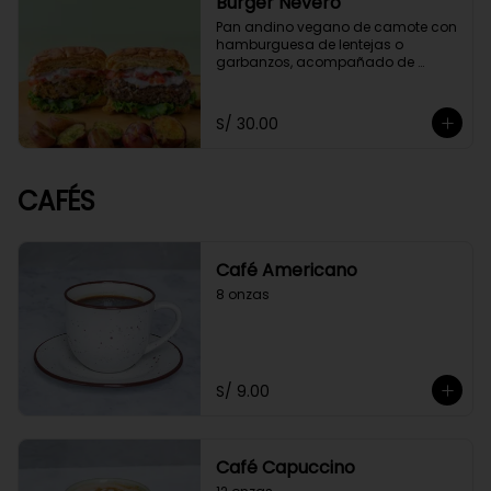
Burger Nevero
Pan andino vegano de camote con 
hamburguesa de lentejas o 
garbanzos, acompañado de 
mayonesa de cashews, lechugas, 
tomate. Acompañado con 
guacamole y papitas cocktail 
S/ 30.00
salteadas con perejil.
CAFÉS
Café Americano
8 onzas
S/ 9.00
Café Capuccino