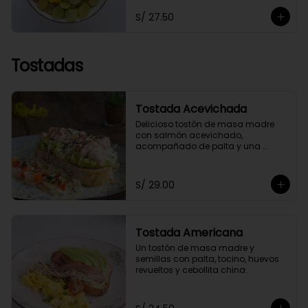
toppings a elección.
S/ 27.50
Tostadas
Tostada Acevichada
Delicioso tostón de masa madre 
con salmón acevichado, 
acompañado de palta y una 
chalaquita para darle el toque 
especial. Acompañada de nuestra 
salsa acevichada a nuestro estilo 
S/ 29.00
saludable.
Tostada Americana
Un tostón de masa madre y 
semillas con palta, tocino, huevos 
revueltos y cebollita china.