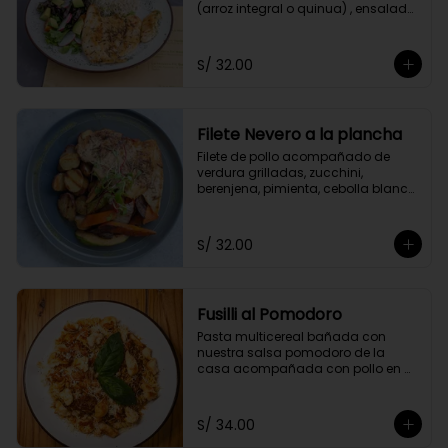
(arroz integral o quinua) , ensalada 
del huerto y el aliño de la casa.
S/ 32.00
Filete Nevero a la plancha
Filete de pollo acompañado de 
verdura grilladas, zucchini, 
berenjena, pimienta, cebolla blanca 
y zanahoria. Acompañado con 
papitas cocktail salteadas.
S/ 32.00
Fusilli al Pomodoro
Pasta multicereal bañada con 
nuestra salsa pomodoro de la 
casa acompañada con pollo en 
cubitos y queso parmesano.
S/ 34.00