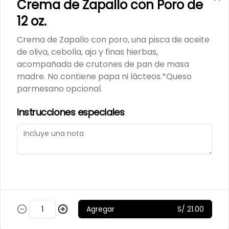
Crema de Zapallo con Poro de
12 oz.
Jugo Surtido
12 onzas
Crema de Zapallo con poro, una pisca de aceite
de oliva, cebolla, ajo y finas hierbas,
acompañada de crutones de pan de masa
madre. No contiene papa ni lácteos.*Queso
S/ 13.50
parmesano opcional.
Política de Cookies
Instrucciones especiales
Jugo de Estación
Haga clic en Aceptar para permitir que Justo use
12 onzas
cookies a fin de personalizar este sitio, publicar
anuncios y medir su eficiencia en otras apps y sitios
web, incluidas las redes sociales. Personalice sus
preferencias en Configuración de cookies. Conozca
S/ 11.50
más sobre nuestra
Política de Cookies
.
Configuración de cookies
Aceptar
Jugo de Naranja
Agregar
S/ 21.00
12 onzas