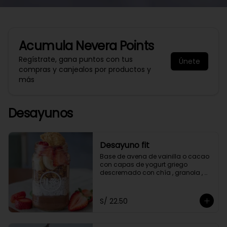
Acumula
Nevera Points
Regístrate, gana puntos con tus
Únete
compras y canjealos por productos y
más
Desayunos
Desayuno fit
Base de avena de vainilla o cacao 
con capas de yogurt griego 
descremado con chía , granola , 
mantequilla de maní y con 2 frutas 
a elección.
S/ 22.50