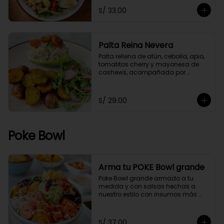
S/ 33.00
Palta Reina Nevera
Palta rellena de atún, cebolla, apio, 
tomatitos cherry y mayonesa de 
cashews, acompañada por 
papitas cocktail salteadas con un 
toque de perejil y ensaladita de 
arúgula.
S/ 29.00
Poke Bowl
Arma tu POKE Bowl grande
Poke Bowl grande armado a tu 
medida y con salsas hechas a 
nuestro estilo con insumos más 
saludables.
S/ 37.00