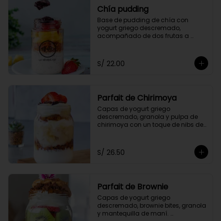
Chía pudding
Base de pudding de chía con 
yogurt griego descremado, 
acompañado de dos frutas a 
elección, granola y mermelada de 
arándanos.
S/ 22.00
Parfait de Chirimoya
Capas de yogurt griego 
descremado, granola y pulpa de 
chirimoya con un toque de nibs de 
cacao, acompañado de miel a 
elección.
S/ 26.50
Parfait de Brownie
Capas de yogurt griego 
descremado, brownie bites, granola 
y mantequilla de maní. 