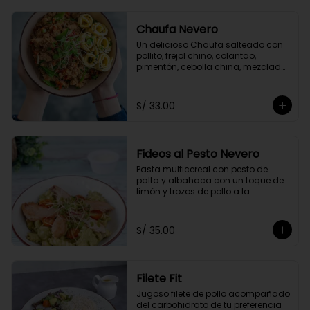
Chaufa Nevero
Un delicioso Chaufa salteado con 
pollito, frejol chino, colantao, 
pimentón, cebolla china, mezclado 
con nuestra salsa especial oriental 
y acompañado con rollitos de 
tortilla de huevo
S/ 33.00
Fideos al Pesto Nevero
Pasta multicereal con pesto de 
palta y albahaca con un toque de 
limón y trozos de pollo a la 
plancha. Acompañados de 
tomatito cherry y queso 
parmesano.
S/ 35.00
Filete Fit
Jugoso filete de pollo acompañado 
del carbohidrato de tu preferencia 