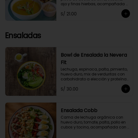
ajo y finas hierbas, acompañada 
de crutones de pan de masa 
S/ 21.00
madre. No contiene papa ni 
lácteos.*Queso parmesano 
opcional.
Ensaladas
Bowl de Ensalada la Nevera
Fit
Lechuga, espinaca, palta, pimiento, 
huevo duro, mix de verduritas con 
carbohidrato a elección y proteína 
selecionada. Con aliño La Nevera Fit
S/ 30.00
Ensalada Cobb
Cama de lechuga orgánica con 
huevo duro, tomate, palta, pollo en 
cubos y tocino, acompañada con 
aliño garlic mayo.