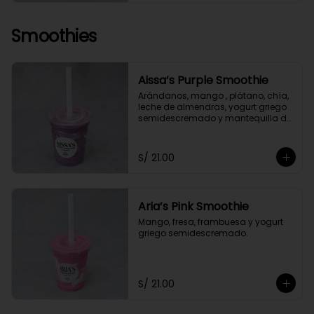
Smoothies
Aissa’s Purple Smoothie
Arándanos, mango , plátano, chía, 
leche de almendras, yogurt griego 
semidescremado y mantequilla de 
almendras y maní.
S/ 21.00
Aria’s Pink Smoothie
Mango, fresa, frambuesa y yogurt 
griego semidescremado.
S/ 21.00