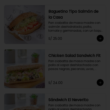
Baguetino Tipo Salmón de
la Casa
Pan ciabatta de masa madre con 
salmón deshidratado, palta, 
tomate y germinados, con un toque 
de mayonesa de cashews y 
S/ 25.00
cebolla china.
Chicken Salad Sandwich Fit
Pan ciabatta de masa madre con 
pollo al vapor deshilachada con 
pasas negras, pecanas, uvas, 
cebolla y apio, con un toque de 
yogurt griego descremado y 
germinados.
S/ 24.00
Sándwich El Neverito
Pan ciabatta de masa madre con 
pollo al vapor deshilachada, 