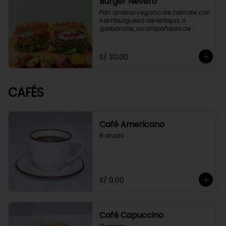
Burger Nevero
Pan andino vegano de camote con 
hamburguesa de lentejas o 
garbanzos, acompañado de 
mayonesa de cashews, lechugas, 
tomate. Acompañado con 
guacamole y papitas cocktail 
S/ 30.00
salteadas con perejil.
CAFÉS
Café Americano
8 onzas
S/ 9.00
Café Capuccino