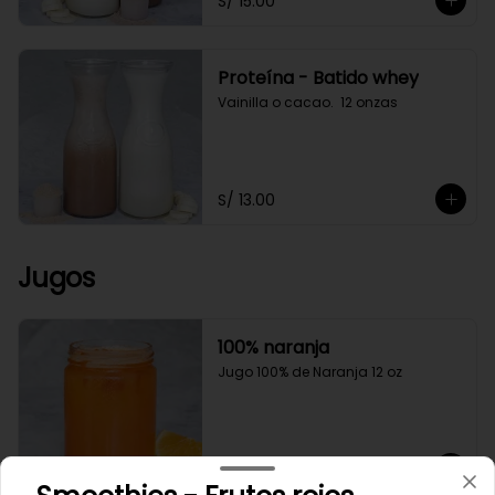
S/ 15.00
Proteína - Batido whey
Vainilla o cacao.  12 onzas
S/ 13.00
Jugos
100% naranja
Jugo 100% de Naranja 12 oz
S/ 12.00