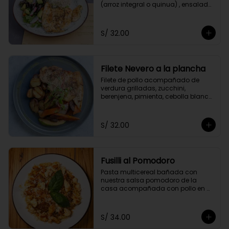
(arroz integral o quinua) , ensalada 
del huerto y el aliño de la casa.
S/ 32.00
Filete Nevero a la plancha
Filete de pollo acompañado de 
verdura grilladas, zucchini, 
berenjena, pimienta, cebolla blanca 
y zanahoria. Acompañado con 
papitas cocktail salteadas.
S/ 32.00
Fusilli al Pomodoro
Pasta multicereal bañada con 
nuestra salsa pomodoro de la 
casa acompañada con pollo en 
cubitos y queso parmesano.
S/ 34.00