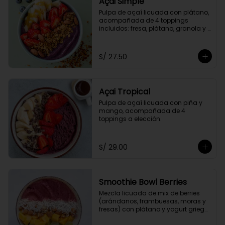
Açai Simple
Pulpa de açaí licuada con plátano, 
acompañada de 4 toppings 
incluidos: fresa, plátano, granola y 
miel de abeja.
S/ 27.50
Açai Tropical
Pulpa de açaí licuada con piña y 
mango, acompañada de 4 
toppings a elección.
S/ 29.00
Smoothie Bowl Berries
Mezcla licuada de mix de berries 
(arándanos, frambuesas, moras y 
fresas) con plátano y yogurt griego 
descremado.  Acompañado de 4 