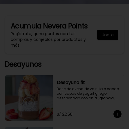
Acumula
Nevera Points
Regístrate, gana puntos con tus
Únete
compras y canjealos por productos y
más
Desayunos
Desayuno fit
Base de avena de vainilla o cacao 
con capas de yogurt griego 
descremado con chía , granola , 
mantequilla de maní y con 2 frutas 
a elección.
S/ 22.50