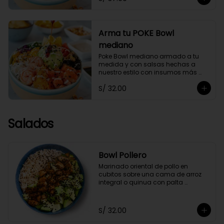
Arma tu POKE Bowl
mediano
Poke Bowl mediano armado a tu 
medida y con salsas hechas a 
nuestro estilo con insumos más 
saludables.
S/ 32.00
Salados
Bowl Pollero
Marinado oriental de pollo en 
cubitos sobre una cama de arroz 
integral o quinua con palta 
orgánica en cubos y ajonjolí negro, 
acompañado con zumo de limón y 
soya.
S/ 32.00