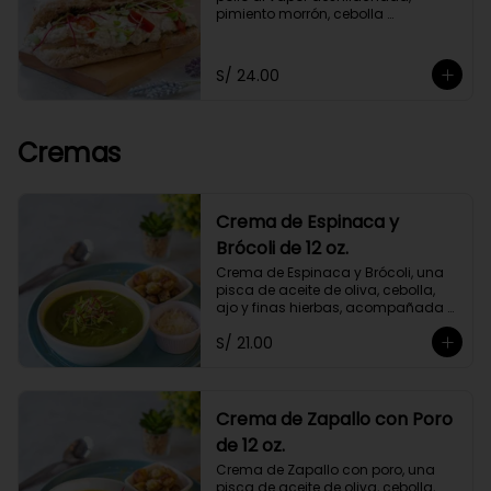
pimiento morrón, cebolla 
caramelizada y germinados, 
acompañado de chimichurri y un 
toque de orégano. Con mayonesa 
S/ 24.00
de cashews.
Cremas
Crema de Espinaca y
Brócoli de 12 oz.
Crema de Espinaca y Brócoli, una 
pisca de aceite de oliva, cebolla, 
ajo y finas hierbas, acompañada 
de crutones de pan de masa 
S/ 21.00
madre. No contiene papa ni 
lácteos.*Queso parmesano 
opcional.
Crema de Zapallo con Poro
de 12 oz.
Crema de Zapallo con poro, una 
pisca de aceite de oliva, cebolla, 