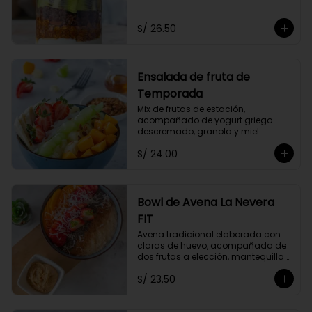
Acompañado de dos frutas y miel 
a elección.
S/ 26.50
Ensalada de fruta de
Temporada
Mix de frutas de estación, 
acompañado de yogurt griego 
descremado, granola y miel.
S/ 24.00
Bowl de Avena La Nevera
FIT
Avena tradicional elaborada con 
claras de huevo, acompañada de 
dos frutas a elección, mantequilla 
de maní, coco rallado, semillas de 
S/ 23.50
chia y un toque de canela.