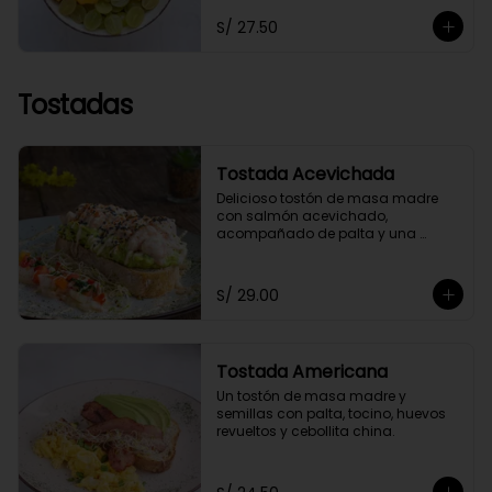
toppings a elección.
S/ 27.50
Tostadas
Tostada Acevichada
Delicioso tostón de masa madre 
con salmón acevichado, 
acompañado de palta y una 
chalaquita para darle el toque 
especial. Acompañada de nuestra 
salsa acevichada a nuestro estilo 
S/ 29.00
saludable.
Tostada Americana
Un tostón de masa madre y 
semillas con palta, tocino, huevos 
revueltos y cebollita china.