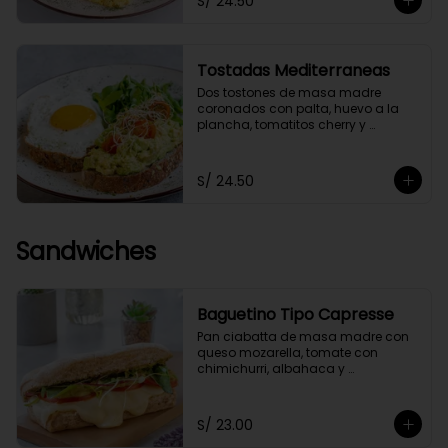
S/ 24.50
Tostadas Mediterraneas
Dos tostones de masa madre 
coronados con palta, huevo a la 
plancha, tomatitos cherry y 
germinados, acompañados de 
una ensaladita de arúgula.
S/ 24.50
Sandwiches
Baguetino Tipo Capresse
Pan ciabatta de masa madre con 
queso mozarella, tomate con 
chimichurri, albahaca y 
germinados. Con un toque de 
pesto fit.
S/ 23.00