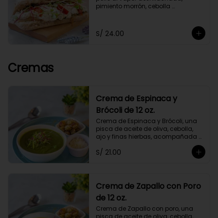
pimiento morrón, cebolla 
caramelizada y germinados, 
acompañado de chimichurri y un 
toque de orégano. Con mayonesa 
S/ 24.00
de cashews.
Cremas
Crema de Espinaca y
Brócoli de 12 oz.
Crema de Espinaca y Brócoli, una 
pisca de aceite de oliva, cebolla, 
ajo y finas hierbas, acompañada 
de crutones de pan de masa 
S/ 21.00
madre. No contiene papa ni 
lácteos.*Queso parmesano 
opcional.
Crema de Zapallo con Poro
de 12 oz.
Crema de Zapallo con poro, una 
pisca de aceite de oliva, cebolla, 