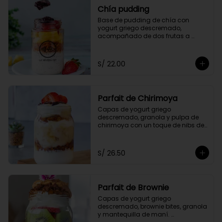
Chía pudding
Base de pudding de chía con 
yogurt griego descremado, 
acompañado de dos frutas a 
elección, granola y mermelada de 
arándanos.
S/ 22.00
Parfait de Chirimoya
Capas de yogurt griego 
descremado, granola y pulpa de 
chirimoya con un toque de nibs de 
cacao, acompañado de miel a 
elección.
S/ 26.50
Parfait de Brownie
Capas de yogurt griego 
descremado, brownie bites, granola 
y mantequilla de maní. 