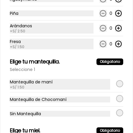
S/ 15.00
Piña
0
Proteína - Batido whey
Arándanos
Vainilla o cacao.  12 onzas
0
+
S/ 2.50
Fresa
0
+
S/ 1.50
S/ 13.00
Elige tu mantequilla.
Obligatorio
Seleccione 1
Jugos
Mantequilla de maní
+
S/ 1.50
100% naranja
Mantequilla de Chocomaní
Jugo 100% de Naranja 12 oz
Sin Mantequilla
S/ 12.00
Elige tu miel.
Obligatorio