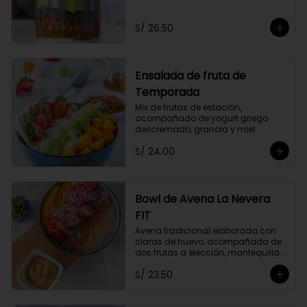
Acompañado de dos frutas y miel 
a elección.
S/ 26.50
Ensalada de fruta de
Temporada
Mix de frutas de estación, 
acompañado de yogurt griego 
descremado, granola y miel.
S/ 24.00
Bowl de Avena La Nevera
FIT
Avena tradicional elaborada con 
claras de huevo, acompañada de 
dos frutas a elección, mantequilla 
de maní, coco rallado, semillas de 
S/ 23.50
chia y un toque de canela.