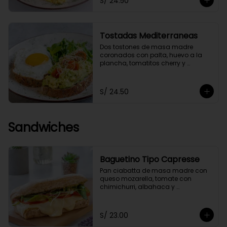
S/ 24.50
Tostadas Mediterraneas
Dos tostones de masa madre 
coronados con palta, huevo a la 
plancha, tomatitos cherry y 
germinados, acompañados de 
una ensaladita de arúgula.
S/ 24.50
Sandwiches
Baguetino Tipo Capresse
Pan ciabatta de masa madre con 
queso mozarella, tomate con 
chimichurri, albahaca y 
germinados. Con un toque de 
pesto fit.
S/ 23.00