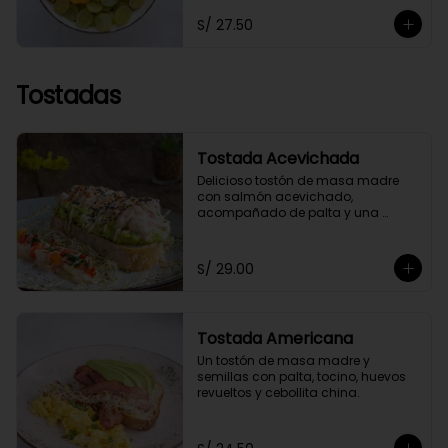
toppings a elección.
S/ 27.50
Tostadas
Tostada Acevichada
Delicioso tostón de masa madre 
con salmón acevichado, 
acompañado de palta y una 
chalaquita para darle el toque 
especial. Acompañada de nuestra 
salsa acevichada a nuestro estilo 
S/ 29.00
saludable.
Tostada Americana
Un tostón de masa madre y 
semillas con palta, tocino, huevos 
revueltos y cebollita china.