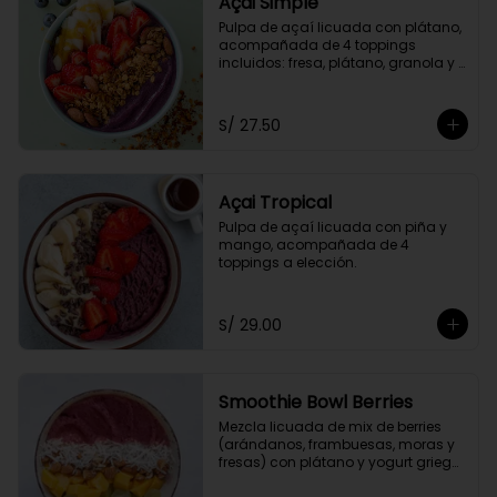
Açai Simple
Pulpa de açaí licuada con plátano, 
acompañada de 4 toppings 
incluidos: fresa, plátano, granola y 
miel de abeja.
S/ 27.50
Açai Tropical
Pulpa de açaí licuada con piña y 
mango, acompañada de 4 
toppings a elección.
S/ 29.00
Smoothie Bowl Berries
Mezcla licuada de mix de berries 
(arándanos, frambuesas, moras y 
fresas) con plátano y yogurt griego 
descremado.  Acompañado de 4 