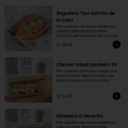
Baguetino Tipo Salmón de
la Casa
Pan ciabatta de masa madre con 
salmón deshidratado, palta, 
tomate y germinados, con un toque 
de mayonesa de cashews y 
S/ 25.00
cebolla china.
Chicken Salad Sandwich Fit
Pan ciabatta de masa madre con 
pollo al vapor deshilachada con 
pasas negras, pecanas, uvas, 
cebolla y apio, con un toque de 
yogurt griego descremado y 
germinados.
S/ 24.00
Sándwich El Neverito
Pan ciabatta de masa madre con 
pollo al vapor deshilachada, 