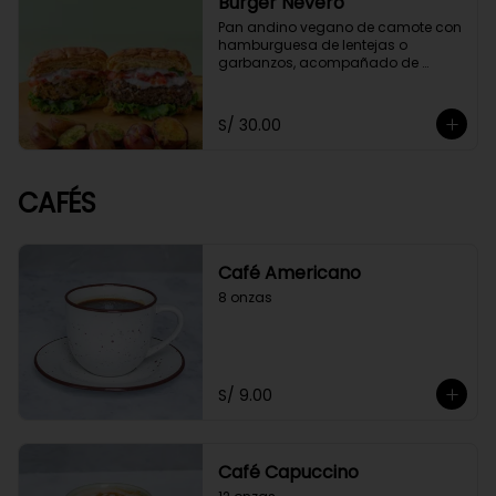
Burger Nevero
Pan andino vegano de camote con 
hamburguesa de lentejas o 
garbanzos, acompañado de 
mayonesa de cashews, lechugas, 
tomate. Acompañado con 
guacamole y papitas cocktail 
S/ 30.00
salteadas con perejil.
CAFÉS
Café Americano
8 onzas
S/ 9.00
Café Capuccino