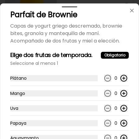
S/ 13.00
Parfait de Brownie
Capas de yogurt griego descremado, brownie
Strawberry K-Latte
bites, granola y mantequilla de maní.
Leche de coco y fresa. 

Acompañado de dos frutas y miel a elección.
Disponible también con 

otras opciones de leche.
Elige dos frutas de temporada.
Obligatorio
Seleccione al menos 1
S/ 14.50
Plátano
0
Batidos
Mango
0
Proteína - Batido Isolate
Uva
0
Vainilla o cacao.  12 onzas
Papaya
0
Aguaymanto
0