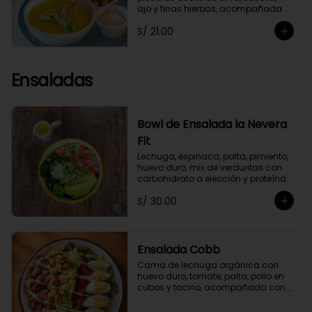
ajo y finas hierbas, acompañada 
de crutones de pan de masa 
S/ 21.00
madre. No contiene papa ni 
lácteos.*Queso parmesano 
opcional.
Ensaladas
Bowl de Ensalada la Nevera
Fit
Lechuga, espinaca, palta, pimiento, 
huevo duro, mix de verduritas con 
carbohidrato a elección y proteína 
selecionada. Con aliño La Nevera Fit
S/ 30.00
Ensalada Cobb
Cama de lechuga orgánica con 
huevo duro, tomate, palta, pollo en 
cubos y tocino, acompañada con 
aliño garlic mayo.