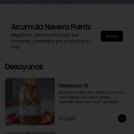
Acumula
Nevera Points
Regístrate, gana puntos con tus
Únete
compras y canjealos por productos y
más
Desayunos
Desayuno fit
Base de avena de vainilla o cacao 
con capas de yogurt griego 
descremado con chía , granola , 
mantequilla de maní y con 2 frutas 
a elección.
S/ 22.50