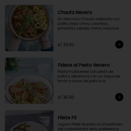
Chaufa Nevero
Un delicioso Chaufa salteado con 
pollito, frejol chino, colantao, 
pimentón, cebolla china, mezclado 
con nuestra salsa especial oriental 
y acompañado con rollitos de 
tortilla de huevo
S/ 33.00
Fideos al Pesto Nevero
Pasta multicereal con pesto de 
palta y albahaca con un toque de 
limón y trozos de pollo a la 
plancha. Acompañados de 
tomatito cherry y queso 
parmesano.
S/ 35.00
Filete Fit
Jugoso filete de pollo acompañado 
del carbohidrato de tu preferencia 