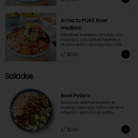
Arma tu POKE Bowl
mediano
Poke Bowl mediano armado a tu 
medida y con salsas hechas a 
nuestro estilo con insumos más 
saludables.
S/ 32.00
Salados
Bowl Pollero
Marinado oriental de pollo en 
cubitos sobre una cama de arroz 
integral o quinua con palta 
orgánica en cubos y ajonjolí negro, 
acompañado con zumo de limón y 
soya.
S/ 32.00