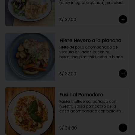
(arroz integral o quinua) , ensalada 
del huerto y el aliño de la casa.
S/ 32.00
Filete Nevero a la plancha
Filete de pollo acompañado de 
verdura grilladas, zucchini, 
berenjena, pimienta, cebolla blanca 
y zanahoria. Acompañado con 
papitas cocktail salteadas.
S/ 32.00
Fusilli al Pomodoro
Pasta multicereal bañada con 
nuestra salsa pomodoro de la 
casa acompañada con pollo en 
cubitos y queso parmesano.
S/ 34.00