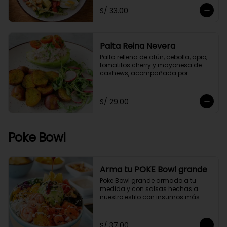
S/ 33.00
Palta Reina Nevera
Palta rellena de atún, cebolla, apio, 
tomatitos cherry y mayonesa de 
cashews, acompañada por 
papitas cocktail salteadas con un 
toque de perejil y ensaladita de 
arúgula.
S/ 29.00
Poke Bowl
Arma tu POKE Bowl grande
Poke Bowl grande armado a tu 
medida y con salsas hechas a 
nuestro estilo con insumos más 
saludables.
S/ 37.00