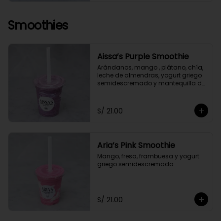
Smoothies
Aissa’s Purple Smoothie
Arándanos, mango , plátano, chía, 
leche de almendras, yogurt griego 
semidescremado y mantequilla de 
almendras y maní.
S/ 21.00
Aria’s Pink Smoothie
Mango, fresa, frambuesa y yogurt 
griego semidescremado.
S/ 21.00