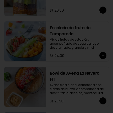
Acompañado de dos frutas y miel 
a elección.
S/ 26.50
Ensalada de fruta de
Temporada
Mix de frutas de estación, 
acompañado de yogurt griego 
descremado, granola y miel.
S/ 24.00
Bowl de Avena La Nevera
FIT
Avena tradicional elaborada con 
claras de huevo, acompañada de 
dos frutas a elección, mantequilla 
de maní, coco rallado, semillas de 
S/ 23.50
chia y un toque de canela.