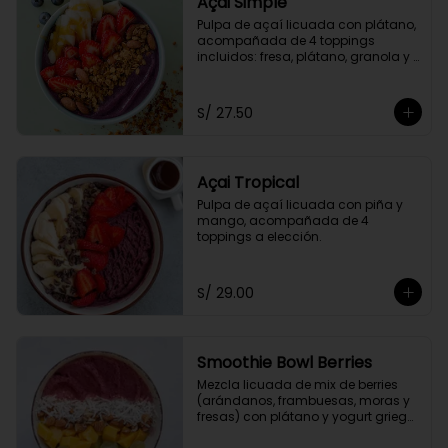
Açai Simple
Pulpa de açaí licuada con plátano, 
acompañada de 4 toppings 
incluidos: fresa, plátano, granola y 
miel de abeja.
S/ 27.50
Açai Tropical
Pulpa de açaí licuada con piña y 
mango, acompañada de 4 
toppings a elección.
S/ 29.00
Smoothie Bowl Berries
Mezcla licuada de mix de berries 
(arándanos, frambuesas, moras y 
fresas) con plátano y yogurt griego 
descremado.  Acompañado de 4 