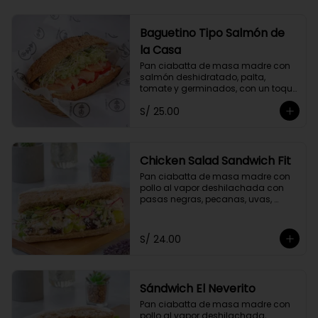
Baguetino Tipo Salmón de
la Casa
Pan ciabatta de masa madre con 
salmón deshidratado, palta, 
tomate y germinados, con un toque 
de mayonesa de cashews y 
S/ 25.00
cebolla china.
Chicken Salad Sandwich Fit
Pan ciabatta de masa madre con 
pollo al vapor deshilachada con 
pasas negras, pecanas, uvas, 
cebolla y apio, con un toque de 
yogurt griego descremado y 
germinados.
S/ 24.00
Sándwich El Neverito
Pan ciabatta de masa madre con 
pollo al vapor deshilachada, 