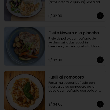
(arroz integral o quinua) , ensalada 
del huerto y el aliño de la casa.
S/ 32.00
Filete Nevero a la plancha
Filete de pollo acompañado de 
verdura grilladas, zucchini, 
berenjena, pimienta, cebolla blanca 
y zanahoria. Acompañado con 
papitas cocktail salteadas.
S/ 32.00
Fusilli al Pomodoro
Pasta multicereal bañada con 
nuestra salsa pomodoro de la 
casa acompañada con pollo en 
cubitos y queso parmesano.
S/ 34.00