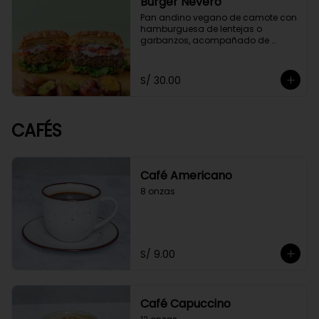
Burger Nevero
Pan andino vegano de camote con 
hamburguesa de lentejas o 
garbanzos, acompañado de 
mayonesa de cashews, lechugas, 
tomate. Acompañado con 
guacamole y papitas cocktail 
S/ 30.00
salteadas con perejil.
CAFÉS
Café Americano
8 onzas
S/ 9.00
Café Capuccino