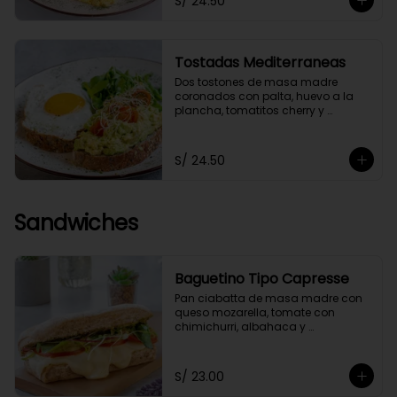
S/ 24.50
Tostadas Mediterraneas
Dos tostones de masa madre 
coronados con palta, huevo a la 
plancha, tomatitos cherry y 
germinados, acompañados de 
una ensaladita de arúgula.
S/ 24.50
Sandwiches
Baguetino Tipo Capresse
Pan ciabatta de masa madre con 
queso mozarella, tomate con 
chimichurri, albahaca y 
germinados. Con un toque de 
pesto fit.
S/ 23.00