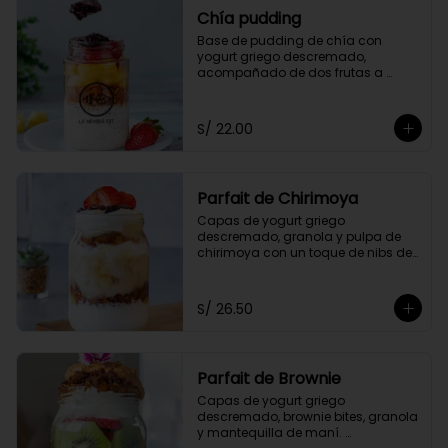
Chía pudding
Base de pudding de chía con 
yogurt griego descremado, 
acompañado de dos frutas a 
elección, granola y mermelada de 
arándanos.
S/ 22.00
Parfait de Chirimoya
Capas de yogurt griego 
descremado, granola y pulpa de 
chirimoya con un toque de nibs de 
cacao, acompañado de miel a 
elección.
S/ 26.50
Parfait de Brownie
Capas de yogurt griego 
descremado, brownie bites, granola 
y mantequilla de maní. 