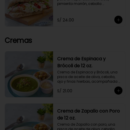
pimiento morrón, cebolla 
caramelizada y germinados, 
acompañado de chimichurri y un 
toque de orégano. Con mayonesa 
S/ 24.00
de cashews.
Cremas
Crema de Espinaca y
Brócoli de 12 oz.
Crema de Espinaca y Brócoli, una 
pisca de aceite de oliva, cebolla, 
ajo y finas hierbas, acompañada 
de crutones de pan de masa 
S/ 21.00
madre. No contiene papa ni 
lácteos.*Queso parmesano 
opcional.
Crema de Zapallo con Poro
de 12 oz.
Crema de Zapallo con poro, una 
pisca de aceite de oliva, cebolla, 