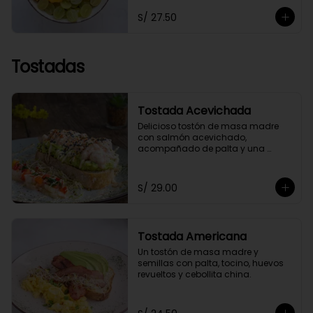
toppings a elección.
S/ 27.50
Tostadas
Tostada Acevichada
Delicioso tostón de masa madre 
con salmón acevichado, 
acompañado de palta y una 
chalaquita para darle el toque 
especial. Acompañada de nuestra 
salsa acevichada a nuestro estilo 
S/ 29.00
saludable.
Tostada Americana
Un tostón de masa madre y 
semillas con palta, tocino, huevos 
revueltos y cebollita china.