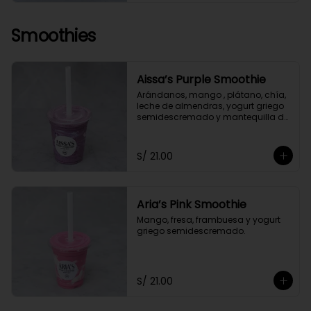
Smoothies
Aissa’s Purple Smoothie
Arándanos, mango , plátano, chía, 
leche de almendras, yogurt griego 
semidescremado y mantequilla de 
almendras y maní.
S/ 21.00
Aria’s Pink Smoothie
Mango, fresa, frambuesa y yogurt 
griego semidescremado.
S/ 21.00