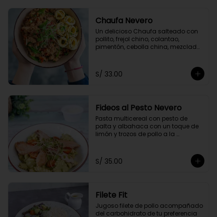
Chaufa Nevero
Un delicioso Chaufa salteado con 
pollito, frejol chino, colantao, 
pimentón, cebolla china, mezclado 
con nuestra salsa especial oriental 
y acompañado con rollitos de 
tortilla de huevo
S/ 33.00
Fideos al Pesto Nevero
Pasta multicereal con pesto de 
palta y albahaca con un toque de 
limón y trozos de pollo a la 
plancha. Acompañados de 
tomatito cherry y queso 
parmesano.
S/ 35.00
Filete Fit
Jugoso filete de pollo acompañado 
del carbohidrato de tu preferencia 