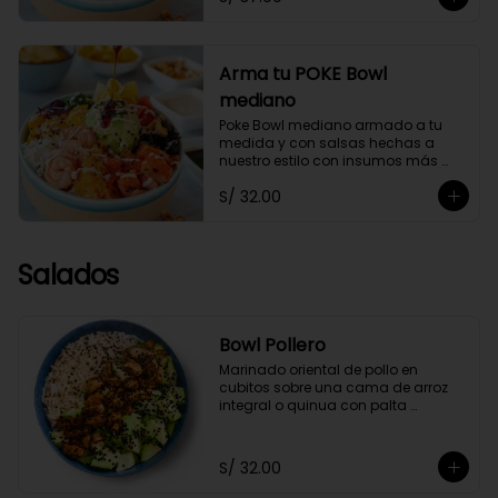
Arma tu POKE Bowl
mediano
Poke Bowl mediano armado a tu 
medida y con salsas hechas a 
nuestro estilo con insumos más 
saludables.
S/ 32.00
Salados
Bowl Pollero
Marinado oriental de pollo en 
cubitos sobre una cama de arroz 
integral o quinua con palta 
orgánica en cubos y ajonjolí negro, 
acompañado con zumo de limón y 
soya.
S/ 32.00