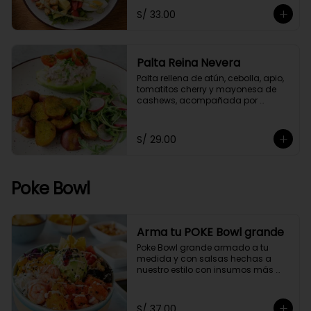
S/ 33.00
Palta Reina Nevera
Palta rellena de atún, cebolla, apio, 
tomatitos cherry y mayonesa de 
cashews, acompañada por 
papitas cocktail salteadas con un 
toque de perejil y ensaladita de 
arúgula.
S/ 29.00
Poke Bowl
Arma tu POKE Bowl grande
Poke Bowl grande armado a tu 
medida y con salsas hechas a 
nuestro estilo con insumos más 
saludables.
S/ 37.00