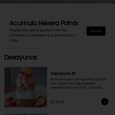
Acumula
Nevera Points
Regístrate, gana puntos con tus
Únete
compras y canjealos por productos y
más
Desayunos
Desayuno fit
Base de avena de vainilla o cacao 
con capas de yogurt griego 
descremado con chía , granola , 
mantequilla de maní y con 2 frutas 
a elección.
S/ 22.50