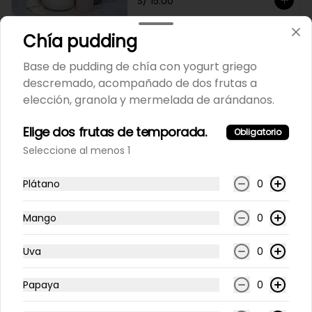
S/ 15.00
Chía pudding
Proteína - Batido whey
Base de pudding de chía con yogurt griego
Vainilla o cacao.  12 onzas
descremado, acompañado de dos frutas a
elección, granola y mermelada de arándanos.
S/ 13.00
Elige dos frutas de temporada.
Obligatorio
Seleccione al menos 1
Jugos
Plátano
0
Mango
0
100% naranja
Jugo 100% de Naranja 12 oz
Uva
0
Papaya
0
S/ 12.00